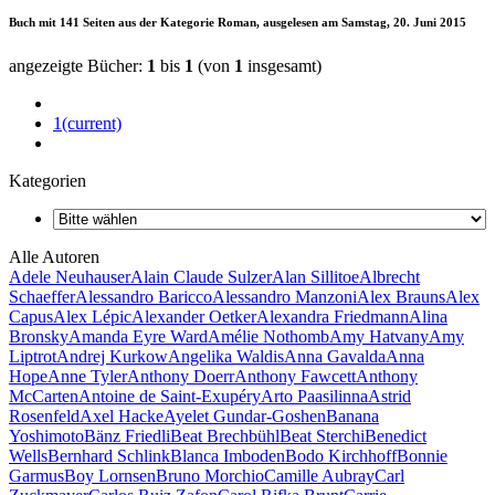
Buch mit 141 Seiten aus der Kategorie Roman, ausgelesen am Samstag, 20. Juni 2015
angezeigte Bücher:
1
bis
1
(von
1
insgesamt)
1
(current)
Kategorien
Alle Autoren
Adele Neuhauser
Alain Claude Sulzer
Alan Sillitoe
Albrecht
Schaeffer
Alessandro Baricco
Alessandro Manzoni
Alex Brauns
Alex
Capus
Alex Lépic
Alexander Oetker
Alexandra Friedmann
Alina
Bronsky
Amanda Eyre Ward
Amélie Nothomb
Amy Hatvany
Amy
Liptrot
Andrej Kurkow
Angelika Waldis
Anna Gavalda
Anna
Hope
Anne Tyler
Anthony Doerr
Anthony Fawcett
Anthony
McCarten
Antoine de Saint-Exupéry
Arto Paasilinna
Astrid
Rosenfeld
Axel Hacke
Ayelet Gundar-Goshen
Banana
Yoshimoto
Bänz Friedli
Beat Brechbühl
Beat Sterchi
Benedict
Wells
Bernhard Schlink
Blanca Imboden
Bodo Kirchhoff
Bonnie
Garmus
Boy Lornsen
Bruno Morchio
Camille Aubray
Carl