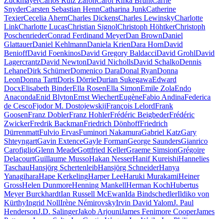
Zuckmayer
Carlos Ruiz Zafon
Carol Rifka Brunt
Carrie
Snyder
Carsten Sebastian Henn
Catharina Junk
Catherine
Texier
Cecelia Ahern
Charles Dickens
Charles Lewinsky
Charlotte
Link
Charlotte Lucas
Christian Signol
Christoph Höhtker
Christoph
Poschenrieder
Conrad Ferdinand Meyer
Dan Brown
Daniel
Glattauer
Daniel Kehlmann
Daniela Krien
Dara Horn
David
Benioff
David Foenkinos
David Gregory Baldacci
David Grohl
David
Lagercrantz
David Newton
David Nicholls
David Schalko
Dennis
Lehane
Dirk Schümer
Domenico Dara
Donal Ryan
Donna
Leon
Donna Tartt
Doris Dörrie
Durian Sukegawa
Edward
Docx
Elisabeth Binder
Ella Rosen
Ella Simon
Emile Zola
Endo
Anaconda
Enid Blyton
Ernst Wiechert
Eugène
Fabio Andina
Federica
de Cesco
Fjodor M. Dostojewskij
François Lelord
Frank
Goosen
Franz Dobler
Franz Hohler
Frédéric Beigbeder
Frédéric
Zwicker
Fredrik Backman
Friedrich Dönhoff
Friedrich
Dürrenmatt
Fulvio Ervas
Fuminori Nakamura
Gabriel Katz
Gary
Shteyngart
Gavin Extence
Gayle Forman
George Saunders
Gianrico
Carofiglio
Glenn Meade
Gottfried Keller
Graeme Simsion
Grégoire
Delacourt
Guillaume Musso
Hakan Nesser
Hanif Kureishi
Hannelies
Taschau
Hansjörg Schertenleib
Hansjörg Schneider
Hanya
Yanagihara
Hape Kerkeling
Harper Lee
Haruki Murakami
Heiner
Gross
Helen Dunmore
Henning Mankell
Herman Koch
Hubertus
Meyer Burckhardt
Ian Russell McEwan
Ida Bindschedler
Ildiko von
Kürthy
Ingrid Noll
Irène Némirovsky
Irvin David Yalom
J. Paul
Henderson
J.D. Salinger
Jakob Arjouni
James Fenimore Cooper
James