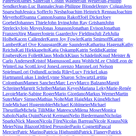
Patterson
James Salter
Jan Costin Wagner
Jan Weiler
Jan-Philipp
Sendker
Jean-Luc Bannalec
Jean-Philippe Blondel
Jenny Colgan
Jens
Sparschuh
Jessica Soffer
Jo Nesbø
Joachim Heinrich Rennau
Joachim
Meyerhoff
Joanna Cannon
Joanna Rakoff
Joël Dicker
Joey
Goebel
Johannes Thiele
John Irving
John Ray Grisham
John
Strelecky
Jojo Moyes
Jonas Jonasson
Jonathan Evison
Jonathan
Franzen
Jörg Maurer
Jostein Gaarder
Joy Fielding
Juli Zeh
Julia
Holbe
Kacen Callender
Karen Joy Fowler
Karin Smirnoff
Karine
Lambert
Karl Ove Knausgard
Kate Saunders
Katharina Hagena
Kathy
Reichs
Kati Hiekkapelto
Katja Oskamp
Katrin Seddig
Katrine
Engberg
Ken Follett
Klaus Modick
Klaus Schädelin
Knud Meister &
Carlo Andersen
Kristof Magnusson
Laura Wohlich
Lee Child
Leon de
Winter
Lisa Scott
Lloyd Jones
Lorenzo Marone
Lori Nelson
Spielman
Lori Ostlund
Lucinda Riley
Lucy Fricke
Lukas
Hartmann
Lukas Linder
Lynne Sharon Schwartz
Lætitia
Colombani
Mamen Sanchez
Marc Levy
Marco Balzano
Margit
Schreiner
Margrit Schriber
Marian Keyes
Mariana Leky
Marie-Renée
Lavoie
Marie-Sabine Roger
Mario Giordano
Markus Werner
Martin
Suter
Mary Simses
Mathias Nolte
Matt Haig
Max Küng
Michael
Ende
Michael Hugentobler
Michael Köhlmeier
Michael
Theurillat
Michela Tilli
Mike Mateescu
Milena Moser
Monica
Sabolo
Nadja Quint
Navid Kermani
Nelio Biedermann
Nicholas
Sparks
Nick Mason
Nicola Förg
Nicolas Barreau
Nicole Krauss
Nik
Meier
Nina Blazon
Otfried Preussler
Paolo Cognetti
Pascal
Mercier
Patric Marino
Patricia Highsmith
Patrick Flanery
Patrick