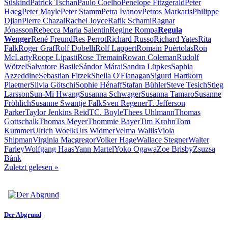
Süskind
Patrick Tschan
Paulo Coelho
Penelope Fitzgerald
Peter
Høeg
Peter Mayle
Peter Stamm
Petra Ivanov
Petros Markaris
Philippe
Djian
Pierre Chazal
Rachel Joyce
Rafik Schami
Ragnar
Jónasson
Rebecca Maria Salentin
Regine Rompa
Regula
Wenger
René Freund
Res Perrot
Richard Russo
Richard Yates
Rita
Falk
Roger Graf
Rolf Dobelli
Rolf Lappert
Romain Puértolas
Ron
McLarty
Roope Lipasti
Rose Tremain
Rowan Coleman
Rudolf
Wötzel
Salvatore Basile
Sándor Márai
Sandra Lüpkes
Saphia
Azzeddine
Sebastian Fitzek
Sheila O'Flanagan
Sigurd Hartkorn
Plaetner
Silvia Götschi
Sophie Hénaff
Stafan Bühler
Steve Tesich
Stieg
Larsson
Sun-Mi Hwang
Susanna Schwager
Susanna Tamaro
Susanne
Fröhlich
Susanne Swantje Falk
Sven Regener
T. Jefferson
Parker
Taylor Jenkins Reid
TC. Boyle
Thees Uhlmann
Thomas
Gottschalk
Thomas Meyer
Thommie Bayer
Tim Krohn
Tom
Kummer
Ulrich Woelk
Urs Widmer
Velma Wallis
Viola
Shipman
Virginia Macgregor
Volker Hage
Wallace Stegner
Walter
Farley
Wolfgang Haas
Yann Martel
Yoko Ogawa
Zoe Brisby
Zsuzsa
Bánk
Zuletzt gelesen
»
Der Abgrund