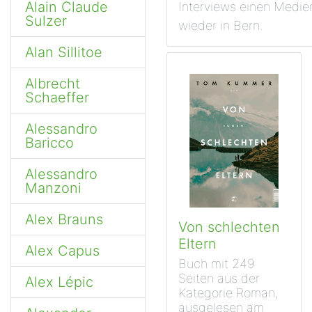
Alain Claude
Interviews einen Medien
Sulzer
wieder in Bern.
Alan Sillitoe
Albrecht
Schaeffer
Alessandro
Baricco
Alessandro
Manzoni
Alex Brauns
Von schlechten
Eltern
Alex Capus
Buch mit 249
Seiten aus der
Alex Lépic
Kategorie Roman,
ausgelesen am