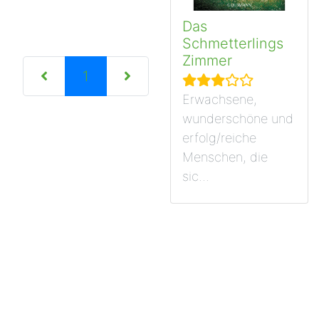
Das
Schmetterlings
Zimmer
(current)
1
Erwachsene,
wunderschöne und
erfolg/reiche
Menschen, die
sic...