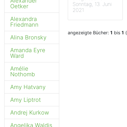
Alexander
Sonntag, 13. Juni
Oetker
2021
Alexandra
Friedmann
angezeigte Bücher:
1
bis
1
(
Alina Bronsky
Amanda Eyre
Ward
Amélie
Nothomb
Amy Hatvany
Amy Liptrot
Andrej Kurkow
Angelika Waldis