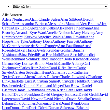
Alle Autoren
Adele Neuhauser
Alain Claude Sulzer
Alan Sillitoe
Albrecht
Schaeffer
Alessandro Baricco
Alessandro Manzoni
Alex Brauns
Alex
Capus
Alex Lépic
Alexander Oetker
Alexandra Friedmann
Alina
Bronsky
Amanda Eyre Ward
Amélie Nothomb
Amy Hatvany
Amy
Liptrot
Andrej Kurkow
Angelika Waldis
Anna Gavalda
Anna
Hope
Anne Tyler
Anthony Doerr
Anthony Fawcett
Anthony
McCarten
Antoine de Saint-Exupéry
Arto Paasilinna
Astrid
Rosenfeld
Axel Hacke
Ayelet Gundar-Goshen
Banana
Yoshimoto
Bänz Friedli
Beat Brechbühl
Beat Sterchi
Benedict
Wells
Bernhard Schlink
Blanca Imboden
Bodo Kirchhoff
Bonnie
Garmus
Boy Lornsen
Bruno Morchio
Camille Aubray
Carl
Zuckmayer
Carlos Ruiz Zafon
Carol Rifka Brunt
Carrie
Snyder
Carsten Sebastian Henn
Catharina Junk
Catherine
Texier
Cecelia Ahern
Charles Dickens
Charles Lewinsky
Charlotte
Link
Charlotte Lucas
Christian Signol
Christoph Höhtker
Christoph
Poschenrieder
Conrad Ferdinand Meyer
Dan Brown
Daniel
Glattauer
Daniel Kehlmann
Daniela Krien
Dara Horn
David
Benioff
David Foenkinos
David Gregory Baldacci
David Grohl
David
Lagercrantz
David Newton
David Nicholls
David Schalko
Dennis
Lehane
Dirk Schümer
Domenico Dara
Donal Ryan
Donna
Leon
Donna Tartt
Doris Dörrie
Durian Sukegawa
Edward