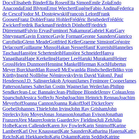
Docx
Elisabeth Binder
Ella Rosen
Ella Simon
Emile Zola
Endo
Anaconda
Enid Blyton
Ernst Wiechert
Eugène
Fabio Andina
Federica
de Cesco
Fjodor M. Dostojewskij
François Lelord
Frank
Goosen
Franz Dobler
Franz Hohler
Frédéric Beigbeder
Frédéric
Zwicker
Fredrik Backman
Friedrich Dönhoff
Friedrich
Dürrenmatt
Fulvio Ervas
Fuminori Nakamura
Gabriel Katz
Gary
Shteyngart
Gavin Extence
Gayle Forman
George Saunders
Gianrico
Carofiglio
Glenn Meade
Gottfried Keller
Graeme Simsion
Grégoire
Delacourt
Guillaume Musso
Hakan Nesser
Hanif Kureishi
Hannelies
Taschau
Hansjörg Schertenleib
Hansjörg Schneider
Hanya
Yanagihara
Hape Kerkeling
Harper Lee
Haruki Murakami
Heiner
Gross
Helen Dunmore
Henning Mankell
Herman Koch
Hubertus
Meyer Burckhardt
Ian Russell McEwan
Ida Bindschedler
Ildiko von
Kürthy
Ingrid Noll
Irène Némirovsky
Irvin David Yalom
J. Paul
Henderson
J.D. Salinger
Jakob Arjouni
James Fenimore Cooper
James
Patterson
James Salter
Jan Costin Wagner
Jan Weiler
Jan-Philipp
Sendker
Jean-Luc Bannalec
Jean-Philippe Blondel
Jenny Colgan
Jens
Sparschuh
Jessica Soffer
Jo Nesbø
Joachim Heinrich Rennau
Joachim
Meyerhoff
Joanna Cannon
Joanna Rakoff
Joël Dicker
Joey
Goebel
Johannes Thiele
John Irving
John Ray Grisham
John
Strelecky
Jojo Moyes
Jonas Jonasson
Jonathan Evison
Jonathan
Franzen
Jörg Maurer
Jostein Gaarder
Joy Fielding
Juli Zeh
Julia
Holbe
Kacen Callender
Karen Joy Fowler
Karin Smirnoff
Karine
Lambert
Karl Ove Knausgard
Kate Saunders
Katharina Hagena
Kathy
Reichs
Kati Hiekkapelto
Katja Oskamp
Katrin Seddig
Katrine