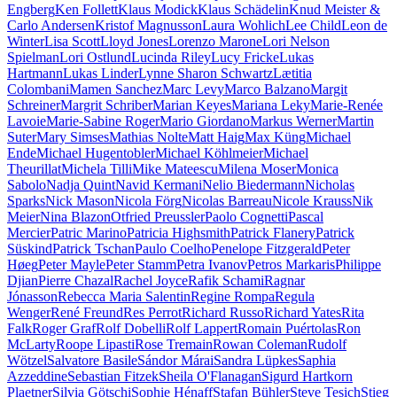
Engberg
Ken Follett
Klaus Modick
Klaus Schädelin
Knud Meister &
Carlo Andersen
Kristof Magnusson
Laura Wohlich
Lee Child
Leon de
Winter
Lisa Scott
Lloyd Jones
Lorenzo Marone
Lori Nelson
Spielman
Lori Ostlund
Lucinda Riley
Lucy Fricke
Lukas
Hartmann
Lukas Linder
Lynne Sharon Schwartz
Lætitia
Colombani
Mamen Sanchez
Marc Levy
Marco Balzano
Margit
Schreiner
Margrit Schriber
Marian Keyes
Mariana Leky
Marie-Renée
Lavoie
Marie-Sabine Roger
Mario Giordano
Markus Werner
Martin
Suter
Mary Simses
Mathias Nolte
Matt Haig
Max Küng
Michael
Ende
Michael Hugentobler
Michael Köhlmeier
Michael
Theurillat
Michela Tilli
Mike Mateescu
Milena Moser
Monica
Sabolo
Nadja Quint
Navid Kermani
Nelio Biedermann
Nicholas
Sparks
Nick Mason
Nicola Förg
Nicolas Barreau
Nicole Krauss
Nik
Meier
Nina Blazon
Otfried Preussler
Paolo Cognetti
Pascal
Mercier
Patric Marino
Patricia Highsmith
Patrick Flanery
Patrick
Süskind
Patrick Tschan
Paulo Coelho
Penelope Fitzgerald
Peter
Høeg
Peter Mayle
Peter Stamm
Petra Ivanov
Petros Markaris
Philippe
Djian
Pierre Chazal
Rachel Joyce
Rafik Schami
Ragnar
Jónasson
Rebecca Maria Salentin
Regine Rompa
Regula
Wenger
René Freund
Res Perrot
Richard Russo
Richard Yates
Rita
Falk
Roger Graf
Rolf Dobelli
Rolf Lappert
Romain Puértolas
Ron
McLarty
Roope Lipasti
Rose Tremain
Rowan Coleman
Rudolf
Wötzel
Salvatore Basile
Sándor Márai
Sandra Lüpkes
Saphia
Azzeddine
Sebastian Fitzek
Sheila O'Flanagan
Sigurd Hartkorn
Plaetner
Silvia Götschi
Sophie Hénaff
Stafan Bühler
Steve Tesich
Stieg