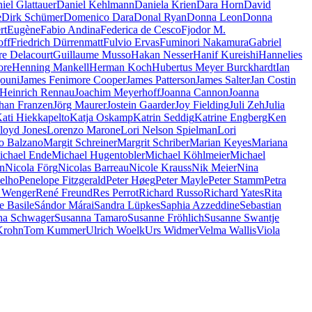
iel Glattauer
Daniel Kehlmann
Daniela Krien
Dara Horn
David
e
Dirk Schümer
Domenico Dara
Donal Ryan
Donna Leon
Donna
rt
Eugène
Fabio Andina
Federica de Cesco
Fjodor M.
off
Friedrich Dürrenmatt
Fulvio Ervas
Fuminori Nakamura
Gabriel
re Delacourt
Guillaume Musso
Hakan Nesser
Hanif Kureishi
Hannelies
ore
Henning Mankell
Herman Koch
Hubertus Meyer Burckhardt
Ian
jouni
James Fenimore Cooper
James Patterson
James Salter
Jan Costin
 Heinrich Rennau
Joachim Meyerhoff
Joanna Cannon
Joanna
han Franzen
Jörg Maurer
Jostein Gaarder
Joy Fielding
Juli Zeh
Julia
ati Hiekkapelto
Katja Oskamp
Katrin Seddig
Katrine Engberg
Ken
loyd Jones
Lorenzo Marone
Lori Nelson Spielman
Lori
o Balzano
Margit Schreiner
Margrit Schriber
Marian Keyes
Mariana
ichael Ende
Michael Hugentobler
Michael Köhlmeier
Michael
n
Nicola Förg
Nicolas Barreau
Nicole Krauss
Nik Meier
Nina
elho
Penelope Fitzgerald
Peter Høeg
Peter Mayle
Peter Stamm
Petra
 Wenger
René Freund
Res Perrot
Richard Russo
Richard Yates
Rita
e Basile
Sándor Márai
Sandra Lüpkes
Saphia Azzeddine
Sebastian
na Schwager
Susanna Tamaro
Susanne Fröhlich
Susanne Swantje
Krohn
Tom Kummer
Ulrich Woelk
Urs Widmer
Velma Wallis
Viola