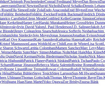
öhtker
Christoph Poschenrieder
Conrad Ferdinand Meyer
Dan Brown
Dan
Lagercrantz
David Newton
David Nicholls
David Schalko
Dennis Lehan
a Rosen
Ella Simon
Emile Zola
Endo Anaconda
Enid Blyton
Ernst Wieche
er
Frédéric Beigbeder
Frédéric Zwicker
Fredrik Backman
Friedrich Dönh
ianrico Carofiglio
Glenn Meade
Gottfried Keller
Graeme Simsion
Grégoi
Hape Kerkeling
Harper Lee
Haruki Murakami
Heiner Gross
Helen Dunm
 Némirovsky
Irvin David Yalom
J. Paul Henderson
J.D. Salinger
Jakob Ar
pe Blondel
Jenny Colgan
Jens Sparschuh
Jessica Soffer
Jo Nesbø
Joachim
Grisham
John Strelecky
Jojo Moyes
Jonas Jonasson
Jonathan Evison
Jonat
ert
Karl Ove Knausgard
Kate Saunders
Katharina Hagena
Kathy Reichs
K
Kristof Magnusson
Laura Wohlich
Lee Child
Leon de Winter
Lisa Scott
L
e Sharon Schwartz
Lætitia Colombani
Mamen Sanchez
Marc Levy
Marc
 Werner
Martin Suter
Mary Simses
Mathias Nolte
Matt Haig
Max Küng
M
dja Quint
Navid Kermani
Nelio Biedermann
Nicholas Sparks
Nick Maso
tricia Highsmith
Patrick Flanery
Patrick Süskind
Patrick Tschan
Paulo Co
 Schami
Ragnar Jónasson
Rebecca Maria Salentin
Regine Rompa
Regula
rty
Roope Lipasti
Rose Tremain
Rowan Coleman
Rudolf Wötzel
Salvator
e Hénaff
Stafan Bühler
Steve Tesich
Stieg Larsson
Sun-Mi Hwang
Susan
hees Uhlmann
Thomas Gottschalk
Thomas Meyer
Thommie Bayer
Tim 
ey
Wolfgang Haas
Yann Martel
Yoko Ogawa
Zoe Brisby
Zsuzsa Bánk