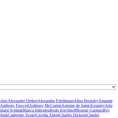
Lépic
Alexander Oetker
Alexandra Friedmann
Alina Bronsky
Amanda
Anthony Fawcett
Anthony McCarten
Antoine de Saint-Exupéry
Arto
nhard Schlink
Blanca Imboden
Bodo Kirchhoff
Bonnie Garmus
Boy
 Junk
Catherine Texier
Cecelia Ahern
Charles Dickens
Charles