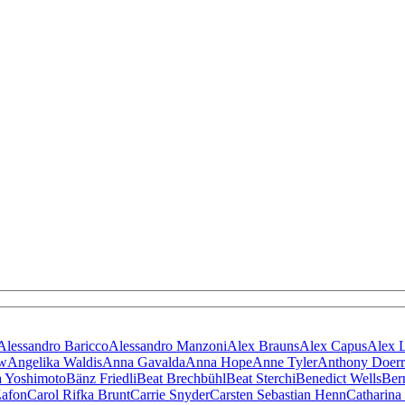
Alessandro Baricco
Alessandro Manzoni
Alex Brauns
Alex Capus
Alex 
ow
Angelika Waldis
Anna Gavalda
Anna Hope
Anne Tyler
Anthony Doerr
 Yoshimoto
Bänz Friedli
Beat Brechbühl
Beat Sterchi
Benedict Wells
Ber
Zafon
Carol Rifka Brunt
Carrie Snyder
Carsten Sebastian Henn
Catharina