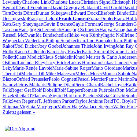
Lewinsky
Charlotte Link
Charlotte Lucas
Christian Signol
Christoph H
Benioff
David Foenkinos
David Gregory Baldacci
David Grohl
David 
Tartt
Doris Dörrie
Durian Sukegawa
Edward Docx
Elisabeth Binder
Ell
Dostojewskij
François Lelord
Frank Goosen
Franz Dobler
Franz Hohl
Katz
Gary Shteyngart
Gavin Extence
Gayle Forman
George Saunders
G
Taschau
Hansjörg Schertenleib
Hansjörg Schneider
Hanya Yanagihara
Russell McEwan
Ida Bindschedler
Ildiko von Kürthy
Ingrid Noll
Irène
Wagner
Jan Weiler
Jan-Philipp Sendker
Jean-Luc Bannalec
Jean-Philip
Rakoff
Joël Dicker
Joey Goebel
Johannes Thiele
John Irving
John Ray 
Holbe
Kacen Callender
Karen Joy Fowler
Karin Smirnoff
Karine Lamb
Follett
Klaus Modick
Klaus Schädelin
Knud Meister & Carlo Andersen
Ostlund
Lucinda Riley
Lucy Fricke
Lukas Hartmann
Lukas Linder
Lynn
Leky
Marie-Renée Lavoie
Marie-Sabine Roger
Mario Giordano
Markus
Theurillat
Michela Tilli
Mike Mateescu
Milena Moser
Monica Sabolo
Na
Blazon
Otfried Preussler
Paolo Cognetti
Pascal Mercier
Patric Marino
Pa
Ivanov
Petros Markaris
Philippe Djian
Pierre Chazal
Rachel Joyce
Rafik
Falk
Roger Graf
Rolf Dobelli
Rolf Lappert
Romain Puértolas
Ron McLa
Fitzek
Sheila O'Flanagan
Sigurd Hartkorn Plaetner
Silvia Götschi
Sophi
Falk
Sven Regener
T. Jefferson Parker
Taylor Jenkins Reid
TC. Boyle
T
Shipman
Virginia Macgregor
Volker Hage
Wallace Stegner
Walter Farl
Zuletzt gelesen
»