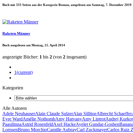
Buch mit 333 Seiten aus der Kategorie Roman, ausgelesen am Samstag, 7. Dezember 2019
Raketen Männer
Buch ausgelesen am Montag, 21. April 2014
angezeigte Bücher:
1
bis
2
(von
2
insgesamt)
1
(current)
Kategorien
Alle Autoren
Adele Neuhauser
Alain Claude Sulzer
Alan Sillitoe
Albrecht Schaeffer
Eyre Ward
Amélie Nothomb
Amy Hatvany
Amy Liptrot
Andrej Kurk
Paasilinna
Astrid Rosenfeld
Axel Hacke
Ayelet Gundar-Goshen
Banana
Lornsen
Bruno Morchio
Camille Aubray
Carl Zuckmayer
Carlos Ruiz 