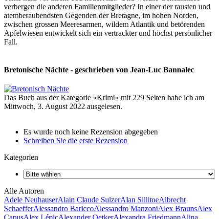
verbergen die anderen Familienmitglieder? In einer der rausten und
atemberaubendsten Gegenden der Bretagne, im hohen Norden,
zwischen grossen Meeresarmen, wildem Atlantik und betörenden
Apfelwiesen entwickelt sich ein vertrackter und höchst persönlicher
Fall.
Bretonische Nächte - geschrieben von Jean-Luc Bannalec
Das Buch aus der Kategorie »Krimi« mit 229 Seiten habe ich am
Mittwoch, 3. August 2022 ausgelesen.
Es wurde noch keine Rezension abgegeben
Schreiben Sie die erste Rezension
Kategorien
Alle Autoren
Adele Neuhauser
Alain Claude Sulzer
Alan Sillitoe
Albrecht
Schaeffer
Alessandro Baricco
Alessandro Manzoni
Alex Brauns
Alex
Capus
Alex Lépic
Alexander Oetker
Alexandra Friedmann
Alina