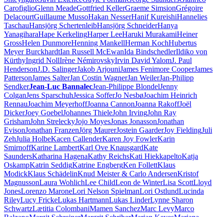
Carofiglio
Glenn Meade
Gottfried Keller
Graeme Simsion
Grégoire
Delacourt
Guillaume Musso
Hakan Nesser
Hanif Kureishi
Hannelies
Taschau
Hansjörg Schertenleib
Hansjörg Schneider
Hanya
Yanagihara
Hape Kerkeling
Harper Lee
Haruki Murakami
Heiner
Gross
Helen Dunmore
Henning Mankell
Herman Koch
Hubertus
Meyer Burckhardt
Ian Russell McEwan
Ida Bindschedler
Ildiko von
Kürthy
Ingrid Noll
Irène Némirovsky
Irvin David Yalom
J. Paul
Henderson
J.D. Salinger
Jakob Arjouni
James Fenimore Cooper
James
Patterson
James Salter
Jan Costin Wagner
Jan Weiler
Jan-Philipp
Sendker
Jean-Luc Bannalec
Jean-Philippe Blondel
Jenny
Colgan
Jens Sparschuh
Jessica Soffer
Jo Nesbø
Joachim Heinrich
Rennau
Joachim Meyerhoff
Joanna Cannon
Joanna Rakoff
Joël
Dicker
Joey Goebel
Johannes Thiele
John Irving
John Ray
Grisham
John Strelecky
Jojo Moyes
Jonas Jonasson
Jonathan
Evison
Jonathan Franzen
Jörg Maurer
Jostein Gaarder
Joy Fielding
Juli
Zeh
Julia Holbe
Kacen Callender
Karen Joy Fowler
Karin
Smirnoff
Karine Lambert
Karl Ove Knausgard
Kate
Saunders
Katharina Hagena
Kathy Reichs
Kati Hiekkapelto
Katja
Oskamp
Katrin Seddig
Katrine Engberg
Ken Follett
Klaus
Modick
Klaus Schädelin
Knud Meister & Carlo Andersen
Kristof
Magnusson
Laura Wohlich
Lee Child
Leon de Winter
Lisa Scott
Lloyd
Jones
Lorenzo Marone
Lori Nelson Spielman
Lori Ostlund
Lucinda
Riley
Lucy Fricke
Lukas Hartmann
Lukas Linder
Lynne Sharon
Schwartz
Lætitia Colombani
Mamen Sanchez
Marc Levy
Marco