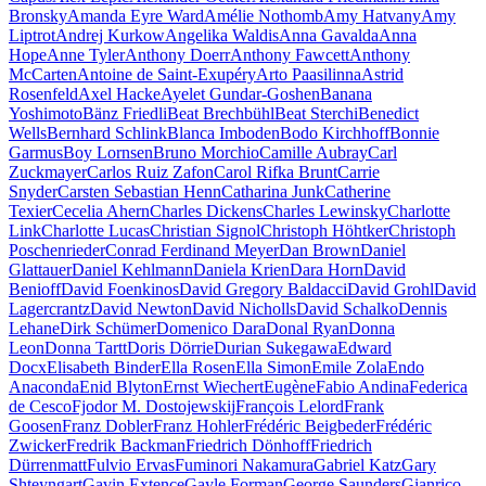
Bronsky
Amanda Eyre Ward
Amélie Nothomb
Amy Hatvany
Amy
Liptrot
Andrej Kurkow
Angelika Waldis
Anna Gavalda
Anna
Hope
Anne Tyler
Anthony Doerr
Anthony Fawcett
Anthony
McCarten
Antoine de Saint-Exupéry
Arto Paasilinna
Astrid
Rosenfeld
Axel Hacke
Ayelet Gundar-Goshen
Banana
Yoshimoto
Bänz Friedli
Beat Brechbühl
Beat Sterchi
Benedict
Wells
Bernhard Schlink
Blanca Imboden
Bodo Kirchhoff
Bonnie
Garmus
Boy Lornsen
Bruno Morchio
Camille Aubray
Carl
Zuckmayer
Carlos Ruiz Zafon
Carol Rifka Brunt
Carrie
Snyder
Carsten Sebastian Henn
Catharina Junk
Catherine
Texier
Cecelia Ahern
Charles Dickens
Charles Lewinsky
Charlotte
Link
Charlotte Lucas
Christian Signol
Christoph Höhtker
Christoph
Poschenrieder
Conrad Ferdinand Meyer
Dan Brown
Daniel
Glattauer
Daniel Kehlmann
Daniela Krien
Dara Horn
David
Benioff
David Foenkinos
David Gregory Baldacci
David Grohl
David
Lagercrantz
David Newton
David Nicholls
David Schalko
Dennis
Lehane
Dirk Schümer
Domenico Dara
Donal Ryan
Donna
Leon
Donna Tartt
Doris Dörrie
Durian Sukegawa
Edward
Docx
Elisabeth Binder
Ella Rosen
Ella Simon
Emile Zola
Endo
Anaconda
Enid Blyton
Ernst Wiechert
Eugène
Fabio Andina
Federica
de Cesco
Fjodor M. Dostojewskij
François Lelord
Frank
Goosen
Franz Dobler
Franz Hohler
Frédéric Beigbeder
Frédéric
Zwicker
Fredrik Backman
Friedrich Dönhoff
Friedrich
Dürrenmatt
Fulvio Ervas
Fuminori Nakamura
Gabriel Katz
Gary
Shteyngart
Gavin Extence
Gayle Forman
George Saunders
Gianrico