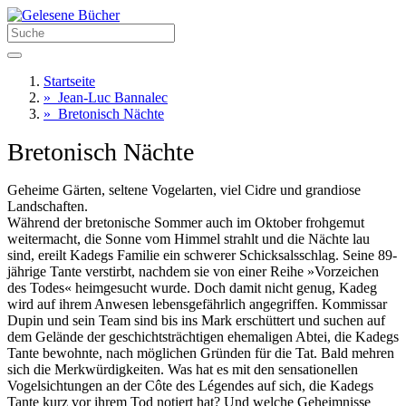
Startseite
»
Jean-Luc Bannalec
»
Bretonisch Nächte
Bretonisch Nächte
Geheime Gärten, seltene Vogelarten, viel Cidre und grandiose
Landschaften.
Während der bretonische Sommer auch im Oktober frohgemut
weitermacht, die Sonne vom Himmel strahlt und die Nächte lau
sind, ereilt Kadegs Familie ein schwerer Schicksalsschlag. Seine 89-
jährige Tante verstirbt, nachdem sie von einer Reihe »Vorzeichen
des Todes« heimgesucht wurde. Doch damit nicht genug, Kadeg
wird auf ihrem Anwesen lebensgefährlich angegriffen. Kommissar
Dupin und sein Team sind bis ins Mark erschüttert und suchen auf
dem Gelände der geschichtsträchtigen ehemaligen Abtei, die Kadegs
Tante bewohnte, nach möglichen Gründen für die Tat. Bald mehren
sich die Merkwürdigkeiten. Was hat es mit den sensationellen
Vogelsichtungen an der Côte des Légendes auf sich, die Kadegs
Tante kurz vor ihrem Tod notiert hat? Und welche Geheimnisse