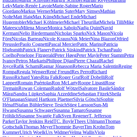
Balzano
Margit Schreiner
Margrit Schriber
Marian Keyes
Mariana
Leky
Marie-Renée Lavoie
Marie-Sabine Roger
Mario
Giordano
Markus Werner
Martin Suter
Mary Simses
Mathias
Nolte
Matt Haig
Max Küng
Michael Ende
Michael
Hugentobler
Michael Köhlmeier
Michael Theurillat
Michela Tilli
Mike
Mateescu
Milena Moser
Monica Sabolo
Nadja Quint
Navid
Kermani
Nelio Biedermann
Nicholas Sparks
Nick Mason
Nicola
Förg
Nicolas Barreau
Nicole Krauss
Nik Meier
Nina Blazon
Otfried
Preussler
Paolo Cognetti
Pascal Mercier
Patric Marino
Patricia
Highsmith
Patrick Flanery
Patrick Süskind
Patrick Tschan
Paulo
Coelho
Penelope Fitzgerald
Peter Høeg
Peter Mayle
Peter Stamm
Petra
Ivanov
Petros Markaris
Philippe Djian
Pierre Chazal
Rachel
Joyce
Rafik Schami
Ragnar Jónasson
Rebecca Maria Salentin
Regine
Rompa
Regula Wenger
René Freund
Res Perrot
Richard
Russo
Richard Yates
Rita Falk
Roger Graf
Rolf Dobelli
Rolf
Lappert
Romain Puértolas
Ron McLarty
Roope Lipasti
Rose
Tremain
Rowan Coleman
Rudolf Wötzel
Salvatore Basile
Sándor
Márai
Sandra Lüpkes
Saphia Azzeddine
Sebastian Fitzek
Sheila
O'Flanagan
Sigurd Hartkorn Plaetner
Silvia Götschi
Sophie
Hénaff
Stafan Bühler
Steve Tesich
Stieg Larsson
Sun-Mi
Hwang
Susanna Schwager
Susanna Tamaro
Susanne
Fröhlich
Susanne Swantje Falk
Sven Regener
T. Jefferson
Parker
Taylor Jenkins Reid
TC. Boyle
Thees Uhlmann
Thomas
Gottschalk
Thomas Meyer
Thommie Bayer
Tim Krohn
Tom
Kummer
Ulrich Woelk
Urs Widmer
Velma Wallis
Viola