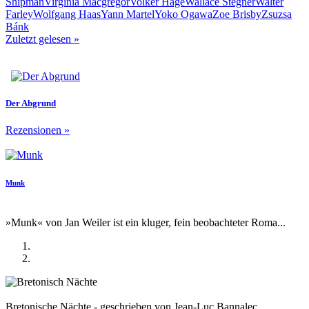
Shipman
Virginia Macgregor
Volker Hage
Wallace Stegner
Walter
Farley
Wolfgang Haas
Yann Martel
Yoko Ogawa
Zoe Brisby
Zsuzsa
Bánk
Zuletzt gelesen
»
Der Abgrund
Rezensionen
»
Munk
»Munk« von Jan Weiler ist ein kluger, fein beobachteter Roma...
Bretonische Nächte - geschrieben von Jean-Luc Bannalec