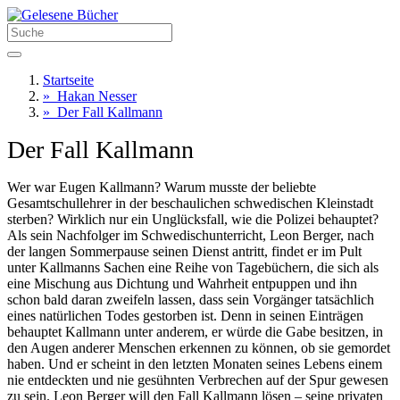
Startseite
»
Hakan Nesser
»
Der Fall Kallmann
Der Fall Kallmann
Wer war Eugen Kallmann? Warum musste der beliebte
Gesamtschullehrer in der beschaulichen schwedischen Kleinstadt
sterben? Wirklich nur ein Unglücksfall, wie die Polizei behauptet?
Als sein Nachfolger im Schwedischunterricht, Leon Berger, nach
der langen Sommerpause seinen Dienst antritt, findet er im Pult
unter Kallmanns Sachen eine Reihe von Tagebüchern, die sich als
eine Mischung aus Dichtung und Wahrheit entpuppen und ihn
schon bald daran zweifeln lassen, dass sein Vorgänger tatsächlich
eines natürlichen Todes gestorben ist. Denn in seinen Einträgen
behauptet Kallmann unter anderem, er würde die Gabe besitzen, in
den Augen anderer Menschen erkennen zu können, ob sie gemordet
haben. Und er scheint in den letzten Monaten seines Lebens einem
nie entdeckten und nie gesühnten Verbrechen auf der Spur gewesen
zu sein. Leon Berger will den Fall Kallmann lösen – seine privaten