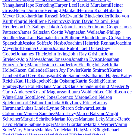
Yanagihara
Hape Kerkeling
Harper Lee
Haruki Murakami
Heiner
Gross
Helen Dunmore
Henning Mankell
Herman Koch
Hubertus
Meyer Burckhardt
Ian Russell McEwan
Ida Bindschedler
Ildiko von
Kürthy
Ingrid Noll
Irène Némirovsky
Irvin David Yalom
J. Paul
Henderson
J.D. Salinger
Jakob Arjouni
James Fenimore Cooper
James
Patterson
James Salter
Jan Costin Wagner
Jan Weiler
Jan-Philipp
Sendker
Jean-Luc Bannalec
Jean-Philippe Blondel
Jenny Colgan
Jens
Sparschuh
Jessica Soffer
Jo Nesbø
Joachim Heinrich Rennau
Joachim
Meyerhoff
Joanna Cannon
Joanna Rakoff
Joël Dicker
Joey
Goebel
Johannes Thiele
John Irving
John Ray Grisham
John
Strelecky
Jojo Moyes
Jonas Jonasson
Jonathan Evison
Jonathan
Franzen
Jörg Maurer
Jostein Gaarder
Joy Fielding
Juli Zeh
Julia
Holbe
Kacen Callender
Karen Joy Fowler
Karin Smirnoff
Karine
Lambert
Karl Ove Knausgard
Kate Saunders
Katharina Hagena
Kathy
Reichs
Kati Hiekkapelto
Katja Oskamp
Katrin Seddig
Katrine
Engberg
Ken Follett
Klaus Modick
Klaus Schädelin
Knud Meister &
Carlo Andersen
Kristof Magnusson
Laura Wohlich
Lee Child
Leon de
Winter
Lisa Scott
Lloyd Jones
Lorenzo Marone
Lori Nelson
Spielman
Lori Ostlund
Lucinda Riley
Lucy Fricke
Lukas
Hartmann
Lukas Linder
Lynne Sharon Schwartz
Lætitia
Colombani
Mamen Sanchez
Marc Levy
Marco Balzano
Margit
Schreiner
Margrit Schriber
Marian Keyes
Mariana Leky
Marie-Renée
Lavoie
Marie-Sabine Roger
Mario Giordano
Markus Werner
Martin
Suter
Mary Simses
Mathias Nolte
Matt Haig
Max Küng
Michael