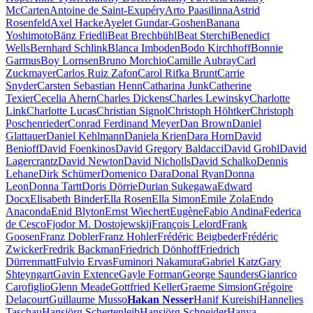
McCarten
Antoine de Saint-Exupéry
Arto Paasilinna
Astrid
Rosenfeld
Axel Hacke
Ayelet Gundar-Goshen
Banana
Yoshimoto
Bänz Friedli
Beat Brechbühl
Beat Sterchi
Benedict
Wells
Bernhard Schlink
Blanca Imboden
Bodo Kirchhoff
Bonnie
Garmus
Boy Lornsen
Bruno Morchio
Camille Aubray
Carl
Zuckmayer
Carlos Ruiz Zafon
Carol Rifka Brunt
Carrie
Snyder
Carsten Sebastian Henn
Catharina Junk
Catherine
Texier
Cecelia Ahern
Charles Dickens
Charles Lewinsky
Charlotte
Link
Charlotte Lucas
Christian Signol
Christoph Höhtker
Christoph
Poschenrieder
Conrad Ferdinand Meyer
Dan Brown
Daniel
Glattauer
Daniel Kehlmann
Daniela Krien
Dara Horn
David
Benioff
David Foenkinos
David Gregory Baldacci
David Grohl
David
Lagercrantz
David Newton
David Nicholls
David Schalko
Dennis
Lehane
Dirk Schümer
Domenico Dara
Donal Ryan
Donna
Leon
Donna Tartt
Doris Dörrie
Durian Sukegawa
Edward
Docx
Elisabeth Binder
Ella Rosen
Ella Simon
Emile Zola
Endo
Anaconda
Enid Blyton
Ernst Wiechert
Eugène
Fabio Andina
Federica
de Cesco
Fjodor M. Dostojewskij
François Lelord
Frank
Goosen
Franz Dobler
Franz Hohler
Frédéric Beigbeder
Frédéric
Zwicker
Fredrik Backman
Friedrich Dönhoff
Friedrich
Dürrenmatt
Fulvio Ervas
Fuminori Nakamura
Gabriel Katz
Gary
Shteyngart
Gavin Extence
Gayle Forman
George Saunders
Gianrico
Carofiglio
Glenn Meade
Gottfried Keller
Graeme Simsion
Grégoire
Delacourt
Guillaume Musso
Hakan Nesser
Hanif Kureishi
Hannelies
Taschau
Hansjörg Schertenleib
Hansjörg Schneider
Hanya