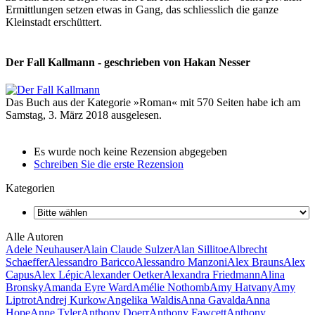
Ermittlungen setzen etwas in Gang, das schliesslich die ganze
Kleinstadt erschüttert.
Der Fall Kallmann - geschrieben von Hakan Nesser
Das Buch aus der Kategorie »Roman« mit 570 Seiten habe ich am
Samstag, 3. März 2018 ausgelesen.
Es wurde noch keine Rezension abgegeben
Schreiben Sie die erste Rezension
Kategorien
Alle Autoren
Adele Neuhauser
Alain Claude Sulzer
Alan Sillitoe
Albrecht
Schaeffer
Alessandro Baricco
Alessandro Manzoni
Alex Brauns
Alex
Capus
Alex Lépic
Alexander Oetker
Alexandra Friedmann
Alina
Bronsky
Amanda Eyre Ward
Amélie Nothomb
Amy Hatvany
Amy
Liptrot
Andrej Kurkow
Angelika Waldis
Anna Gavalda
Anna
Hope
Anne Tyler
Anthony Doerr
Anthony Fawcett
Anthony