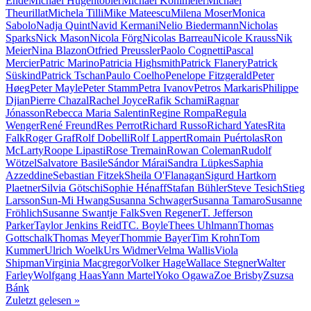
Ende
Michael Hugentobler
Michael Köhlmeier
Michael
Theurillat
Michela Tilli
Mike Mateescu
Milena Moser
Monica
Sabolo
Nadja Quint
Navid Kermani
Nelio Biedermann
Nicholas
Sparks
Nick Mason
Nicola Förg
Nicolas Barreau
Nicole Krauss
Nik
Meier
Nina Blazon
Otfried Preussler
Paolo Cognetti
Pascal
Mercier
Patric Marino
Patricia Highsmith
Patrick Flanery
Patrick
Süskind
Patrick Tschan
Paulo Coelho
Penelope Fitzgerald
Peter
Høeg
Peter Mayle
Peter Stamm
Petra Ivanov
Petros Markaris
Philippe
Djian
Pierre Chazal
Rachel Joyce
Rafik Schami
Ragnar
Jónasson
Rebecca Maria Salentin
Regine Rompa
Regula
Wenger
René Freund
Res Perrot
Richard Russo
Richard Yates
Rita
Falk
Roger Graf
Rolf Dobelli
Rolf Lappert
Romain Puértolas
Ron
McLarty
Roope Lipasti
Rose Tremain
Rowan Coleman
Rudolf
Wötzel
Salvatore Basile
Sándor Márai
Sandra Lüpkes
Saphia
Azzeddine
Sebastian Fitzek
Sheila O'Flanagan
Sigurd Hartkorn
Plaetner
Silvia Götschi
Sophie Hénaff
Stafan Bühler
Steve Tesich
Stieg
Larsson
Sun-Mi Hwang
Susanna Schwager
Susanna Tamaro
Susanne
Fröhlich
Susanne Swantje Falk
Sven Regener
T. Jefferson
Parker
Taylor Jenkins Reid
TC. Boyle
Thees Uhlmann
Thomas
Gottschalk
Thomas Meyer
Thommie Bayer
Tim Krohn
Tom
Kummer
Ulrich Woelk
Urs Widmer
Velma Wallis
Viola
Shipman
Virginia Macgregor
Volker Hage
Wallace Stegner
Walter
Farley
Wolfgang Haas
Yann Martel
Yoko Ogawa
Zoe Brisby
Zsuzsa
Bánk
Zuletzt gelesen
»