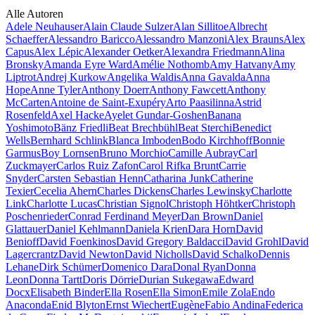
Alle Autoren
Adele Neuhauser
Alain Claude Sulzer
Alan Sillitoe
Albrecht
Schaeffer
Alessandro Baricco
Alessandro Manzoni
Alex Brauns
Alex
Capus
Alex Lépic
Alexander Oetker
Alexandra Friedmann
Alina
Bronsky
Amanda Eyre Ward
Amélie Nothomb
Amy Hatvany
Amy
Liptrot
Andrej Kurkow
Angelika Waldis
Anna Gavalda
Anna
Hope
Anne Tyler
Anthony Doerr
Anthony Fawcett
Anthony
McCarten
Antoine de Saint-Exupéry
Arto Paasilinna
Astrid
Rosenfeld
Axel Hacke
Ayelet Gundar-Goshen
Banana
Yoshimoto
Bänz Friedli
Beat Brechbühl
Beat Sterchi
Benedict
Wells
Bernhard Schlink
Blanca Imboden
Bodo Kirchhoff
Bonnie
Garmus
Boy Lornsen
Bruno Morchio
Camille Aubray
Carl
Zuckmayer
Carlos Ruiz Zafon
Carol Rifka Brunt
Carrie
Snyder
Carsten Sebastian Henn
Catharina Junk
Catherine
Texier
Cecelia Ahern
Charles Dickens
Charles Lewinsky
Charlotte
Link
Charlotte Lucas
Christian Signol
Christoph Höhtker
Christoph
Poschenrieder
Conrad Ferdinand Meyer
Dan Brown
Daniel
Glattauer
Daniel Kehlmann
Daniela Krien
Dara Horn
David
Benioff
David Foenkinos
David Gregory Baldacci
David Grohl
David
Lagercrantz
David Newton
David Nicholls
David Schalko
Dennis
Lehane
Dirk Schümer
Domenico Dara
Donal Ryan
Donna
Leon
Donna Tartt
Doris Dörrie
Durian Sukegawa
Edward
Docx
Elisabeth Binder
Ella Rosen
Ella Simon
Emile Zola
Endo
Anaconda
Enid Blyton
Ernst Wiechert
Eugène
Fabio Andina
Federica