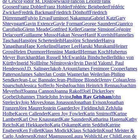
de Cesco
Fjodor M. Dostojewskij
François Lelord
Frank
Goosen
Franz Dobler
Franz Hohler
Frédéric Beigbeder
Frédéric
Zwicker
Fredrik Backman
Friedrich Dönhoff
Friedrich
Dürrenmatt
Fulvio Ervas
Fuminori Nakamura
Gabriel Katz
Gary
Shteyngart
Gavin Extence
Gayle Forman
George Saunders
Gianrico
Carofiglio
Glenn Meade
Gottfried Keller
Graeme Simsion
Grégoire
Delacourt
Guillaume Musso
Hakan Nesser
Hanif Kureishi
Hannelies
Taschau
Hansjörg Schertenleib
Hansjörg Schneider
Hanya
Yanagihara
Hape Kerkeling
Harper Lee
Haruki Murakami
Heiner
Gross
Helen Dunmore
Henning Mankell
Herman Koch
Hubertus
Meyer Burckhardt
Ian Russell McEwan
Ida Bindschedler
Ildiko von
Kürthy
Ingrid Noll
Irène Némirovsky
Irvin David Yalom
J. Paul
Henderson
J.D. Salinger
Jakob Arjouni
James Fenimore Cooper
James
Patterson
James Salter
Jan Costin Wagner
Jan Weiler
Jan-Philipp
Sendker
Jean-Luc Bannalec
Jean-Philippe Blondel
Jenny Colgan
Jens
Sparschuh
Jessica Soffer
Jo Nesbø
Joachim Heinrich Rennau
Joachim
Meyerhoff
Joanna Cannon
Joanna Rakoff
Joël Dicker
Joey
Goebel
Johannes Thiele
John Irving
John Ray Grisham
John
Strelecky
Jojo Moyes
Jonas Jonasson
Jonathan Evison
Jonathan
Franzen
Jörg Maurer
Jostein Gaarder
Joy Fielding
Juli Zeh
Julia
Holbe
Kacen Callender
Karen Joy Fowler
Karin Smirnoff
Karine
Lambert
Karl Ove Knausgard
Kate Saunders
Katharina Hagena
Kathy
Reichs
Kati Hiekkapelto
Katja Oskamp
Katrin Seddig
Katrine
Engberg
Ken Follett
Klaus Modick
Klaus Schädelin
Knud Meister &
Carlo Andersen
Kristof Magnusson
Laura Wohlich
Lee Child
Leon de