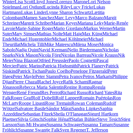
Winter
Lisa Scott
Lloyd Jones
Lorenzo Marone
Lori Nelson
Spielman
Lori Ostlund
Lucinda Riley
Lucy Fricke
Lukas
Hartmann
Lukas Linder
Lynne Sharon Schwartz
Lætitia
Colombani
Mamen Sanchez
Marc Levy
Marco Balzano
Margit
Schreiner
Margrit Schriber
Marian Keyes
Mariana Leky
Marie-Renée
Lavoie
Marie-Sabine Roger
Mario Giordano
Markus Werner
Martin
Suter
Mary Simses
Mathias Nolte
Matt Haig
Max Küng
Michael
Ende
Michael Hugentobler
Michael Köhlmeier
Michael
Theurillat
Michela Tilli
Mike Mateescu
Milena Moser
Monica
Sabolo
Nadja Quint
Navid Kermani
Nelio Biedermann
Nicholas
Sparks
Nick Mason
Nicola Förg
Nicolas Barreau
Nicole Krauss
Nik
Meier
Nina Blazon
Otfried Preussler
Paolo Cognetti
Pascal
Mercier
Patric Marino
Patricia Highsmith
Patrick Flanery
Patrick
Süskind
Patrick Tschan
Paulo Coelho
Penelope Fitzgerald
Peter
Høeg
Peter Mayle
Peter Stamm
Petra Ivanov
Petros Markaris
Philippe
Djian
Pierre Chazal
Rachel Joyce
Rafik Schami
Ragnar
Jónasson
Rebecca Maria Salentin
Regine Rompa
Regula
Wenger
René Freund
Res Perrot
Richard Russo
Richard Yates
Rita
Falk
Roger Graf
Rolf Dobelli
Rolf Lappert
Romain Puértolas
Ron
McLarty
Roope Lipasti
Rose Tremain
Rowan Coleman
Rudolf
Wötzel
Salvatore Basile
Sándor Márai
Sandra Lüpkes
Saphia
Azzeddine
Sebastian Fitzek
Sheila O'Flanagan
Sigurd Hartkorn
Plaetner
Silvia Götschi
Sophie Hénaff
Stafan Bühler
Steve Tesich
Stieg
Larsson
Sun-Mi Hwang
Susanna Schwager
Susanna Tamaro
Susanne
Fröhlich
Susanne Swantje Falk
Sven Regener
T. Jefferson