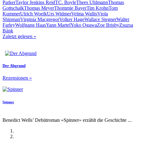
Parker
Taylor Jenkins Reid
TC. Boyle
Thees Uhlmann
Thomas
Gottschalk
Thomas Meyer
Thommie Bayer
Tim Krohn
Tom
Kummer
Ulrich Woelk
Urs Widmer
Velma Wallis
Viola
Shipman
Virginia Macgregor
Volker Hage
Wallace Stegner
Walter
Farley
Wolfgang Haas
Yann Martel
Yoko Ogawa
Zoe Brisby
Zsuzsa
Bánk
Zuletzt gelesen
»
Der Abgrund
Rezensionen
»
Spinner
Benedict Wells’ Debütroman »Spinner« erzählt die Geschichte ...