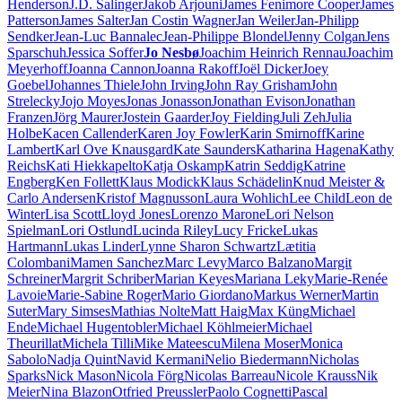
Henderson
J.D. Salinger
Jakob Arjouni
James Fenimore Cooper
James
Patterson
James Salter
Jan Costin Wagner
Jan Weiler
Jan-Philipp
Sendker
Jean-Luc Bannalec
Jean-Philippe Blondel
Jenny Colgan
Jens
Sparschuh
Jessica Soffer
Jo Nesbø
Joachim Heinrich Rennau
Joachim
Meyerhoff
Joanna Cannon
Joanna Rakoff
Joël Dicker
Joey
Goebel
Johannes Thiele
John Irving
John Ray Grisham
John
Strelecky
Jojo Moyes
Jonas Jonasson
Jonathan Evison
Jonathan
Franzen
Jörg Maurer
Jostein Gaarder
Joy Fielding
Juli Zeh
Julia
Holbe
Kacen Callender
Karen Joy Fowler
Karin Smirnoff
Karine
Lambert
Karl Ove Knausgard
Kate Saunders
Katharina Hagena
Kathy
Reichs
Kati Hiekkapelto
Katja Oskamp
Katrin Seddig
Katrine
Engberg
Ken Follett
Klaus Modick
Klaus Schädelin
Knud Meister &
Carlo Andersen
Kristof Magnusson
Laura Wohlich
Lee Child
Leon de
Winter
Lisa Scott
Lloyd Jones
Lorenzo Marone
Lori Nelson
Spielman
Lori Ostlund
Lucinda Riley
Lucy Fricke
Lukas
Hartmann
Lukas Linder
Lynne Sharon Schwartz
Lætitia
Colombani
Mamen Sanchez
Marc Levy
Marco Balzano
Margit
Schreiner
Margrit Schriber
Marian Keyes
Mariana Leky
Marie-Renée
Lavoie
Marie-Sabine Roger
Mario Giordano
Markus Werner
Martin
Suter
Mary Simses
Mathias Nolte
Matt Haig
Max Küng
Michael
Ende
Michael Hugentobler
Michael Köhlmeier
Michael
Theurillat
Michela Tilli
Mike Mateescu
Milena Moser
Monica
Sabolo
Nadja Quint
Navid Kermani
Nelio Biedermann
Nicholas
Sparks
Nick Mason
Nicola Förg
Nicolas Barreau
Nicole Krauss
Nik
Meier
Nina Blazon
Otfried Preussler
Paolo Cognetti
Pascal