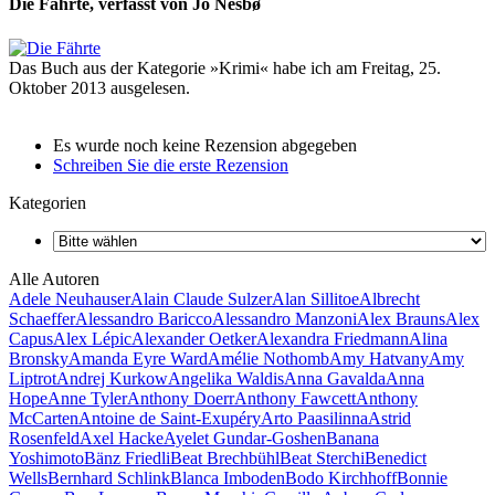
Die Fährte, verfasst von Jo Nesbø
Das Buch aus der Kategorie »Krimi« habe ich am Freitag, 25.
Oktober 2013 ausgelesen.
Es wurde noch keine Rezension abgegeben
Schreiben Sie die erste Rezension
Kategorien
Alle Autoren
Adele Neuhauser
Alain Claude Sulzer
Alan Sillitoe
Albrecht
Schaeffer
Alessandro Baricco
Alessandro Manzoni
Alex Brauns
Alex
Capus
Alex Lépic
Alexander Oetker
Alexandra Friedmann
Alina
Bronsky
Amanda Eyre Ward
Amélie Nothomb
Amy Hatvany
Amy
Liptrot
Andrej Kurkow
Angelika Waldis
Anna Gavalda
Anna
Hope
Anne Tyler
Anthony Doerr
Anthony Fawcett
Anthony
McCarten
Antoine de Saint-Exupéry
Arto Paasilinna
Astrid
Rosenfeld
Axel Hacke
Ayelet Gundar-Goshen
Banana
Yoshimoto
Bänz Friedli
Beat Brechbühl
Beat Sterchi
Benedict
Wells
Bernhard Schlink
Blanca Imboden
Bodo Kirchhoff
Bonnie