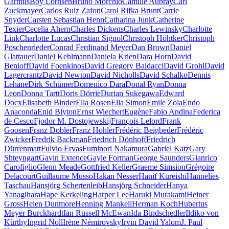
Garmus
Boy Lornsen
Bruno Morchio
Camille Aubray
Carl
Zuckmayer
Carlos Ruiz Zafon
Carol Rifka Brunt
Carrie
Snyder
Carsten Sebastian Henn
Catharina Junk
Catherine
Texier
Cecelia Ahern
Charles Dickens
Charles Lewinsky
Charlotte
Link
Charlotte Lucas
Christian Signol
Christoph Höhtker
Christoph
Poschenrieder
Conrad Ferdinand Meyer
Dan Brown
Daniel
Glattauer
Daniel Kehlmann
Daniela Krien
Dara Horn
David
Benioff
David Foenkinos
David Gregory Baldacci
David Grohl
David
Lagercrantz
David Newton
David Nicholls
David Schalko
Dennis
Lehane
Dirk Schümer
Domenico Dara
Donal Ryan
Donna
Leon
Donna Tartt
Doris Dörrie
Durian Sukegawa
Edward
Docx
Elisabeth Binder
Ella Rosen
Ella Simon
Emile Zola
Endo
Anaconda
Enid Blyton
Ernst Wiechert
Eugène
Fabio Andina
Federica
de Cesco
Fjodor M. Dostojewskij
François Lelord
Frank
Goosen
Franz Dobler
Franz Hohler
Frédéric Beigbeder
Frédéric
Zwicker
Fredrik Backman
Friedrich Dönhoff
Friedrich
Dürrenmatt
Fulvio Ervas
Fuminori Nakamura
Gabriel Katz
Gary
Shteyngart
Gavin Extence
Gayle Forman
George Saunders
Gianrico
Carofiglio
Glenn Meade
Gottfried Keller
Graeme Simsion
Grégoire
Delacourt
Guillaume Musso
Hakan Nesser
Hanif Kureishi
Hannelies
Taschau
Hansjörg Schertenleib
Hansjörg Schneider
Hanya
Yanagihara
Hape Kerkeling
Harper Lee
Haruki Murakami
Heiner
Gross
Helen Dunmore
Henning Mankell
Herman Koch
Hubertus
Meyer Burckhardt
Ian Russell McEwan
Ida Bindschedler
Ildiko von
Kürthy
Ingrid Noll
Irène Némirovsky
Irvin David Yalom
J. Paul