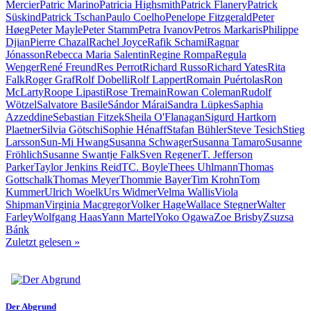
Mercier
Patric Marino
Patricia Highsmith
Patrick Flanery
Patrick
Süskind
Patrick Tschan
Paulo Coelho
Penelope Fitzgerald
Peter
Høeg
Peter Mayle
Peter Stamm
Petra Ivanov
Petros Markaris
Philippe
Djian
Pierre Chazal
Rachel Joyce
Rafik Schami
Ragnar
Jónasson
Rebecca Maria Salentin
Regine Rompa
Regula
Wenger
René Freund
Res Perrot
Richard Russo
Richard Yates
Rita
Falk
Roger Graf
Rolf Dobelli
Rolf Lappert
Romain Puértolas
Ron
McLarty
Roope Lipasti
Rose Tremain
Rowan Coleman
Rudolf
Wötzel
Salvatore Basile
Sándor Márai
Sandra Lüpkes
Saphia
Azzeddine
Sebastian Fitzek
Sheila O'Flanagan
Sigurd Hartkorn
Plaetner
Silvia Götschi
Sophie Hénaff
Stafan Bühler
Steve Tesich
Stieg
Larsson
Sun-Mi Hwang
Susanna Schwager
Susanna Tamaro
Susanne
Fröhlich
Susanne Swantje Falk
Sven Regener
T. Jefferson
Parker
Taylor Jenkins Reid
TC. Boyle
Thees Uhlmann
Thomas
Gottschalk
Thomas Meyer
Thommie Bayer
Tim Krohn
Tom
Kummer
Ulrich Woelk
Urs Widmer
Velma Wallis
Viola
Shipman
Virginia Macgregor
Volker Hage
Wallace Stegner
Walter
Farley
Wolfgang Haas
Yann Martel
Yoko Ogawa
Zoe Brisby
Zsuzsa
Bánk
Zuletzt gelesen
»
Der Abgrund