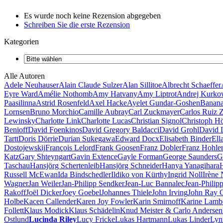
Es wurde noch keine Rezension abgegeben
Schreiben Sie die erste Rezension
Kategorien
Alle Autoren
Adele Neuhauser
Alain Claude Sulzer
Alan Sillitoe
Albrecht Schaeffer
Eyre Ward
Amélie Nothomb
Amy Hatvany
Amy Liptrot
Andrej Kurk
Paasilinna
Astrid Rosenfeld
Axel Hacke
Ayelet Gundar-Goshen
Banana
Lornsen
Bruno Morchio
Camille Aubray
Carl Zuckmayer
Carlos Ruiz 
Lewinsky
Charlotte Link
Charlotte Lucas
Christian Signol
Christoph H
Benioff
David Foenkinos
David Gregory Baldacci
David Grohl
David 
Tartt
Doris Dörrie
Durian Sukegawa
Edward Docx
Elisabeth Binder
Ell
Dostojewskij
François Lelord
Frank Goosen
Franz Dobler
Franz Hohle
Katz
Gary Shteyngart
Gavin Extence
Gayle Forman
George Saunders
G
Taschau
Hansjörg Schertenleib
Hansjörg Schneider
Hanya Yanagihara
Russell McEwan
Ida Bindschedler
Ildiko von Kürthy
Ingrid Noll
Irène
Wagner
Jan Weiler
Jan-Philipp Sendker
Jean-Luc Bannalec
Jean-Philip
Rakoff
Joël Dicker
Joey Goebel
Johannes Thiele
John Irving
John Ray 
Holbe
Kacen Callender
Karen Joy Fowler
Karin Smirnoff
Karine Lamb
Follett
Klaus Modick
Klaus Schädelin
Knud Meister & Carlo Andersen
Ostlund
Lucinda Riley
Lucy Fricke
Lukas Hartmann
Lukas Linder
Lyn