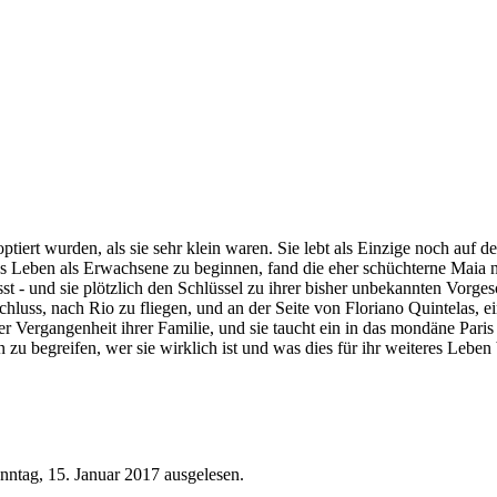
doptiert wurden, als sie sehr klein waren. Sie lebt als Einzige noch au
eues Leben als Erwachsene zu beginnen, fand die eher schüchterne Maia 
ässt - und sie plötzlich den Schlüssel zu ihrer bisher unbekannten Vorges
hluss, nach Rio zu fliegen, und an der Seite von Floriano Quintelas, ein
der Vergangenheit ihrer Familie, und sie taucht ein in das mondäne Par
zu begreifen, wer sie wirklich ist und was dies für ihr weiteres Leben b
ntag, 15. Januar 2017 ausgelesen.