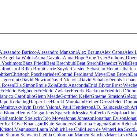
Alessandro Baricco
Alessandro Manzoni
Alex Brauns
Alex Capus
Alex 
ow
Angelika Waldis
Anna Gavalda
Anna Hope
Anne Tyler
Anthony Doerr
 Yoshimoto
Bänz Friedli
Beat Brechbühl
Beat Sterchi
Benedict Wells
Ber
Zafon
Carol Rifka Brunt
Carrie Snyder
Carsten Sebastian Henn
Catharina
öhtker
Christoph Poschenrieder
Conrad Ferdinand Meyer
Dan Brown
Dan
Lagercrantz
David Newton
David Nicholls
David Schalko
Dennis Lehan
a Rosen
Ella Simon
Emile Zola
Endo Anaconda
Enid Blyton
Ernst Wieche
r
Frédéric Beigbeder
Frédéric Zwicker
Fredrik Backman
Friedrich Dönho
ianrico Carofiglio
Glenn Meade
Gottfried Keller
Graeme Simsion
Grégoi
Hape Kerkeling
Harper Lee
Haruki Murakami
Heiner Gross
Helen Dunm
 Némirovsky
Irvin David Yalom
J. Paul Henderson
J.D. Salinger
Jakob Ar
pe Blondel
Jenny Colgan
Jens Sparschuh
Jessica Soffer
Jo Nesbø
Joachim
Grisham
John Strelecky
Jojo Moyes
Jonas Jonasson
Jonathan Evison
Jonat
ert
Karl Ove Knausgard
Kate Saunders
Katharina Hagena
Kathy Reichs
K
Kristof Magnusson
Laura Wohlich
Lee Child
Leon de Winter
Lisa Scott
L
ne Sharon Schwartz
Lætitia Colombani
Mamen Sanchez
Marc Levy
Mar