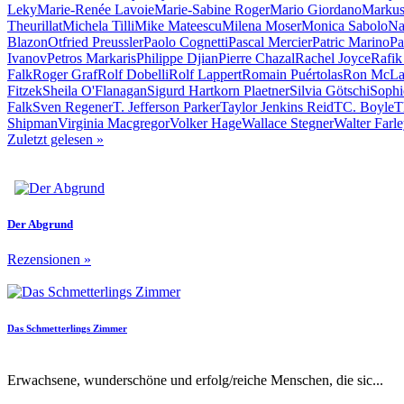
Leky
Marie-Renée Lavoie
Marie-Sabine Roger
Mario Giordano
Markus
Theurillat
Michela Tilli
Mike Mateescu
Milena Moser
Monica Sabolo
Na
Blazon
Otfried Preussler
Paolo Cognetti
Pascal Mercier
Patric Marino
Pa
Ivanov
Petros Markaris
Philippe Djian
Pierre Chazal
Rachel Joyce
Rafik
Falk
Roger Graf
Rolf Dobelli
Rolf Lappert
Romain Puértolas
Ron McLa
Fitzek
Sheila O'Flanagan
Sigurd Hartkorn Plaetner
Silvia Götschi
Sophi
Falk
Sven Regener
T. Jefferson Parker
Taylor Jenkins Reid
TC. Boyle
T
Shipman
Virginia Macgregor
Volker Hage
Wallace Stegner
Walter Farl
Zuletzt gelesen
»
Der Abgrund
Rezensionen
»
Das Schmetterlings Zimmer
Erwachsene, wunderschöne und erfolg/reiche Menschen, die sic...