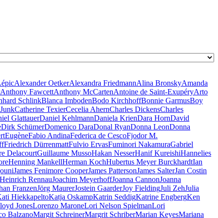
Lépic
Alexander Oetker
Alexandra Friedmann
Alina Bronsky
Amanda
Anthony Fawcett
Anthony McCarten
Antoine de Saint-Exupéry
Arto
nhard Schlink
Blanca Imboden
Bodo Kirchhoff
Bonnie Garmus
Boy
 Junk
Catherine Texier
Cecelia Ahern
Charles Dickens
Charles
iel Glattauer
Daniel Kehlmann
Daniela Krien
Dara Horn
David
e
Dirk Schümer
Domenico Dara
Donal Ryan
Donna Leon
Donna
rt
Eugène
Fabio Andina
Federica de Cesco
Fjodor M.
ff
Friedrich Dürrenmatt
Fulvio Ervas
Fuminori Nakamura
Gabriel
re Delacourt
Guillaume Musso
Hakan Nesser
Hanif Kureishi
Hannelies
ore
Henning Mankell
Herman Koch
Hubertus Meyer Burckhardt
Ian
jouni
James Fenimore Cooper
James Patterson
James Salter
Jan Costin
 Heinrich Rennau
Joachim Meyerhoff
Joanna Cannon
Joanna
han Franzen
Jörg Maurer
Jostein Gaarder
Joy Fielding
Juli Zeh
Julia
ati Hiekkapelto
Katja Oskamp
Katrin Seddig
Katrine Engberg
Ken
loyd Jones
Lorenzo Marone
Lori Nelson Spielman
Lori
co Balzano
Margit Schreiner
Margrit Schriber
Marian Keyes
Mariana