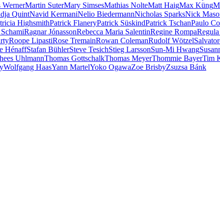
 Werner
Martin Suter
Mary Simses
Mathias Nolte
Matt Haig
Max Küng
M
dja Quint
Navid Kermani
Nelio Biedermann
Nicholas Sparks
Nick Maso
tricia Highsmith
Patrick Flanery
Patrick Süskind
Patrick Tschan
Paulo Co
 Schami
Ragnar Jónasson
Rebecca Maria Salentin
Regine Rompa
Regula
rty
Roope Lipasti
Rose Tremain
Rowan Coleman
Rudolf Wötzel
Salvator
e Hénaff
Stafan Bühler
Steve Tesich
Stieg Larsson
Sun-Mi Hwang
Susan
hees Uhlmann
Thomas Gottschalk
Thomas Meyer
Thommie Bayer
Tim 
ey
Wolfgang Haas
Yann Martel
Yoko Ogawa
Zoe Brisby
Zsuzsa Bánk