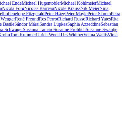
ichael Ende
Michael Hugentobler
Michael Köhlmeier
Michael
n
Nicola Förg
Nicolas Barreau
Nicole Krauss
Nik Meier
Nina
elho
Penelope Fitzgerald
Peter Høeg
Peter Mayle
Peter Stamm
Petra
 Wenger
René Freund
Res Perrot
Richard Russo
Richard Yates
Rita
e Basile
Sándor Márai
Sandra Lüpkes
Saphia Azzeddine
Sebastian
na Schwager
Susanna Tamaro
Susanne Fröhlich
Susanne Swantje
Krohn
Tom Kummer
Ulrich Woelk
Urs Widmer
Velma Wallis
Viola