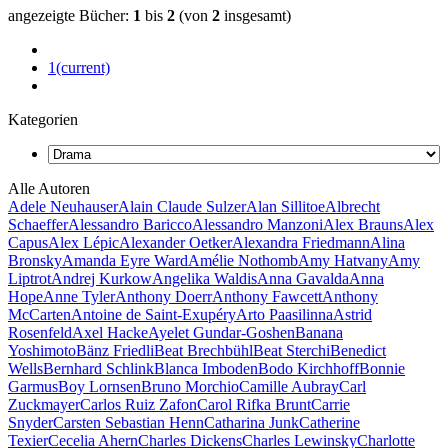
angezeigte Bücher:
1
bis
2
(von
2
insgesamt)
1
(current)
Kategorien
Alle Autoren
Adele Neuhauser
Alain Claude Sulzer
Alan Sillitoe
Albrecht
Schaeffer
Alessandro Baricco
Alessandro Manzoni
Alex Brauns
Alex
Capus
Alex Lépic
Alexander Oetker
Alexandra Friedmann
Alina
Bronsky
Amanda Eyre Ward
Amélie Nothomb
Amy Hatvany
Amy
Liptrot
Andrej Kurkow
Angelika Waldis
Anna Gavalda
Anna
Hope
Anne Tyler
Anthony Doerr
Anthony Fawcett
Anthony
McCarten
Antoine de Saint-Exupéry
Arto Paasilinna
Astrid
Rosenfeld
Axel Hacke
Ayelet Gundar-Goshen
Banana
Yoshimoto
Bänz Friedli
Beat Brechbühl
Beat Sterchi
Benedict
Wells
Bernhard Schlink
Blanca Imboden
Bodo Kirchhoff
Bonnie
Garmus
Boy Lornsen
Bruno Morchio
Camille Aubray
Carl
Zuckmayer
Carlos Ruiz Zafon
Carol Rifka Brunt
Carrie
Snyder
Carsten Sebastian Henn
Catharina Junk
Catherine
Texier
Cecelia Ahern
Charles Dickens
Charles Lewinsky
Charlotte