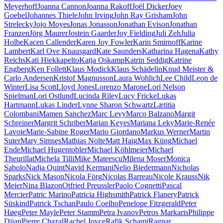
Meyerhoff
Joanna Cannon
Joanna Rakoff
Joël Dicker
Joey
Goebel
Johannes Thiele
John Irving
John Ray Grisham
John
Strelecky
Jojo Moyes
Jonas Jonasson
Jonathan Evison
Jonathan
Franzen
Jörg Maurer
Jostein Gaarder
Joy Fielding
Juli Zeh
Julia
Holbe
Kacen Callender
Karen Joy Fowler
Karin Smirnoff
Karine
Lambert
Karl Ove Knausgard
Kate Saunders
Katharina Hagena
Kathy
Reichs
Kati Hiekkapelto
Katja Oskamp
Katrin Seddig
Katrine
Engberg
Ken Follett
Klaus Modick
Klaus Schädelin
Knud Meister &
Carlo Andersen
Kristof Magnusson
Laura Wohlich
Lee Child
Leon de
Winter
Lisa Scott
Lloyd Jones
Lorenzo Marone
Lori Nelson
Spielman
Lori Ostlund
Lucinda Riley
Lucy Fricke
Lukas
Hartmann
Lukas Linder
Lynne Sharon Schwartz
Lætitia
Colombani
Mamen Sanchez
Marc Levy
Marco Balzano
Margit
Schreiner
Margrit Schriber
Marian Keyes
Mariana Leky
Marie-Renée
Lavoie
Marie-Sabine Roger
Mario Giordano
Markus Werner
Martin
Suter
Mary Simses
Mathias Nolte
Matt Haig
Max Küng
Michael
Ende
Michael Hugentobler
Michael Köhlmeier
Michael
Theurillat
Michela Tilli
Mike Mateescu
Milena Moser
Monica
Sabolo
Nadja Quint
Navid Kermani
Nelio Biedermann
Nicholas
Sparks
Nick Mason
Nicola Förg
Nicolas Barreau
Nicole Krauss
Nik
Meier
Nina Blazon
Otfried Preussler
Paolo Cognetti
Pascal
Mercier
Patric Marino
Patricia Highsmith
Patrick Flanery
Patrick
Süskind
Patrick Tschan
Paulo Coelho
Penelope Fitzgerald
Peter
Høeg
Peter Mayle
Peter Stamm
Petra Ivanov
Petros Markaris
Philippe
Djian
Pierre Chazal
Rachel Joyce
Rafik Schami
Ragnar