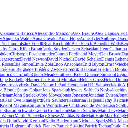
Alessandro Baricco
Alessandro Manzoni
Alex Brauns
Alex Capus
Alex 
ow
Angelika Waldis
Anna Gavalda
Anna Hope
Anne Tyler
Anthony Doerr
 Yoshimoto
Bänz Friedli
Beat Brechbühl
Beat Sterchi
Benedict Wells
Ber
Zafon
Carol Rifka Brunt
Carrie Snyder
Carsten Sebastian Henn
Catharina
öhtker
Christoph Poschenrieder
Conrad Ferdinand Meyer
Dan Brown
Dan
Lagercrantz
David Newton
David Nicholls
David Schalko
Dennis Lehan
a Rosen
Ella Simon
Emile Zola
Endo Anaconda
Enid Blyton
Ernst Wieche
r
Frédéric Beigbeder
Frédéric Zwicker
Fredrik Backman
Friedrich Dönho
ianrico Carofiglio
Glenn Meade
Gottfried Keller
Graeme Simsion
Grégoi
Hape Kerkeling
Harper Lee
Haruki Murakami
Heiner Gross
Helen Dunm
 Némirovsky
Irvin David Yalom
J. Paul Henderson
J.D. Salinger
Jakob Ar
pe Blondel
Jenny Colgan
Jens Sparschuh
Jessica Soffer
Jo Nesbø
Joachim
Grisham
John Strelecky
Jojo Moyes
Jonas Jonasson
Jonathan Evison
Jonat
ert
Karl Ove Knausgard
Kate Saunders
Katharina Hagena
Kathy Reichs
K
Kristof Magnusson
Laura Wohlich
Lee Child
Leon de Winter
Lisa Scott
L
e Sharon Schwartz
Lætitia Colombani
Mamen Sanchez
Marc Levy
Marc
 Werner
Martin Suter
Mary Simses
Mathias Nolte
Matt Haig
Max Küng
M
dja Quint
Navid Kermani
Nelio Biedermann
Nicholas Sparks
Nick Maso
tricia Highsmith
Patrick Flanery
Patrick Süskind
Patrick Tschan
Paulo Co