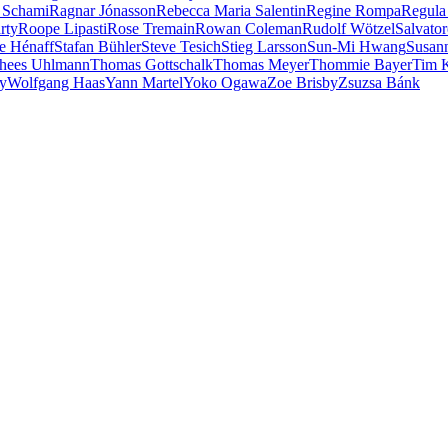
 Schami
Ragnar Jónasson
Rebecca Maria Salentin
Regine Rompa
Regula
rty
Roope Lipasti
Rose Tremain
Rowan Coleman
Rudolf Wötzel
Salvator
e Hénaff
Stafan Bühler
Steve Tesich
Stieg Larsson
Sun-Mi Hwang
Susan
hees Uhlmann
Thomas Gottschalk
Thomas Meyer
Thommie Bayer
Tim 
ey
Wolfgang Haas
Yann Martel
Yoko Ogawa
Zoe Brisby
Zsuzsa Bánk