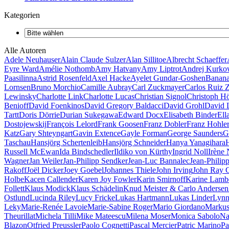
Kategorien
Alle Autoren
Adele Neuhauser
Alain Claude Sulzer
Alan Sillitoe
Albrecht Schaeffer
Eyre Ward
Amélie Nothomb
Amy Hatvany
Amy Liptrot
Andrej Kurk
Paasilinna
Astrid Rosenfeld
Axel Hacke
Ayelet Gundar-Goshen
Banana
Lornsen
Bruno Morchio
Camille Aubray
Carl Zuckmayer
Carlos Ruiz 
Lewinsky
Charlotte Link
Charlotte Lucas
Christian Signol
Christoph H
Benioff
David Foenkinos
David Gregory Baldacci
David Grohl
David 
Tartt
Doris Dörrie
Durian Sukegawa
Edward Docx
Elisabeth Binder
Ell
Dostojewskij
François Lelord
Frank Goosen
Franz Dobler
Franz Hohle
Katz
Gary Shteyngart
Gavin Extence
Gayle Forman
George Saunders
G
Taschau
Hansjörg Schertenleib
Hansjörg Schneider
Hanya Yanagihara
Russell McEwan
Ida Bindschedler
Ildiko von Kürthy
Ingrid Noll
Irène
Wagner
Jan Weiler
Jan-Philipp Sendker
Jean-Luc Bannalec
Jean-Philip
Rakoff
Joël Dicker
Joey Goebel
Johannes Thiele
John Irving
John Ray 
Holbe
Kacen Callender
Karen Joy Fowler
Karin Smirnoff
Karine Lamb
Follett
Klaus Modick
Klaus Schädelin
Knud Meister & Carlo Andersen
Ostlund
Lucinda Riley
Lucy Fricke
Lukas Hartmann
Lukas Linder
Lynn
Leky
Marie-Renée Lavoie
Marie-Sabine Roger
Mario Giordano
Markus
Theurillat
Michela Tilli
Mike Mateescu
Milena Moser
Monica Sabolo
Na
Blazon
Otfried Preussler
Paolo Cognetti
Pascal Mercier
Patric Marino
Pa