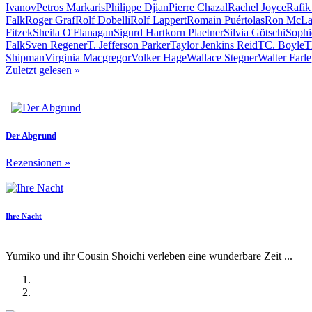
Ivanov
Petros Markaris
Philippe Djian
Pierre Chazal
Rachel Joyce
Rafik
Falk
Roger Graf
Rolf Dobelli
Rolf Lappert
Romain Puértolas
Ron McLa
Fitzek
Sheila O'Flanagan
Sigurd Hartkorn Plaetner
Silvia Götschi
Sophi
Falk
Sven Regener
T. Jefferson Parker
Taylor Jenkins Reid
TC. Boyle
T
Shipman
Virginia Macgregor
Volker Hage
Wallace Stegner
Walter Farl
Zuletzt gelesen
»
Der Abgrund
Rezensionen
»
Ihre Nacht
Yumiko und ihr Cousin Shoichi verleben eine wunderbare Zeit ...