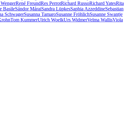
 Wenger
René Freund
Res Perrot
Richard Russo
Richard Yates
Rita
e Basile
Sándor Márai
Sandra Lüpkes
Saphia Azzeddine
Sebastian
na Schwager
Susanna Tamaro
Susanne Fröhlich
Susanne Swantje
Krohn
Tom Kummer
Ulrich Woelk
Urs Widmer
Velma Wallis
Viola