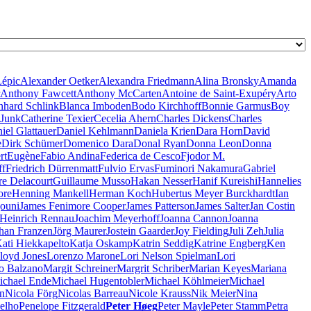
Lépic
Alexander Oetker
Alexandra Friedmann
Alina Bronsky
Amanda
Anthony Fawcett
Anthony McCarten
Antoine de Saint-Exupéry
Arto
nhard Schlink
Blanca Imboden
Bodo Kirchhoff
Bonnie Garmus
Boy
 Junk
Catherine Texier
Cecelia Ahern
Charles Dickens
Charles
iel Glattauer
Daniel Kehlmann
Daniela Krien
Dara Horn
David
e
Dirk Schümer
Domenico Dara
Donal Ryan
Donna Leon
Donna
rt
Eugène
Fabio Andina
Federica de Cesco
Fjodor M.
ff
Friedrich Dürrenmatt
Fulvio Ervas
Fuminori Nakamura
Gabriel
re Delacourt
Guillaume Musso
Hakan Nesser
Hanif Kureishi
Hannelies
ore
Henning Mankell
Herman Koch
Hubertus Meyer Burckhardt
Ian
jouni
James Fenimore Cooper
James Patterson
James Salter
Jan Costin
 Heinrich Rennau
Joachim Meyerhoff
Joanna Cannon
Joanna
han Franzen
Jörg Maurer
Jostein Gaarder
Joy Fielding
Juli Zeh
Julia
ati Hiekkapelto
Katja Oskamp
Katrin Seddig
Katrine Engberg
Ken
loyd Jones
Lorenzo Marone
Lori Nelson Spielman
Lori
o Balzano
Margit Schreiner
Margrit Schriber
Marian Keyes
Mariana
ichael Ende
Michael Hugentobler
Michael Köhlmeier
Michael
n
Nicola Förg
Nicolas Barreau
Nicole Krauss
Nik Meier
Nina
elho
Penelope Fitzgerald
Peter Høeg
Peter Mayle
Peter Stamm
Petra