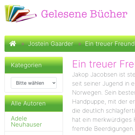
Startseite
»
Jostein Gaarder
»
Ein treuer Freund
Ein treuer Fr
Kategorien
Jakop Jacobsen ist st
seit seiner Jugend in 
Norwegen. Sein bester 
Handpuppe, mit der er
Alle Autoren
die deutlich schlagferti
Adele
hat ein merkwürdiges 
Neuhauser
fremde Beerdigungen. E