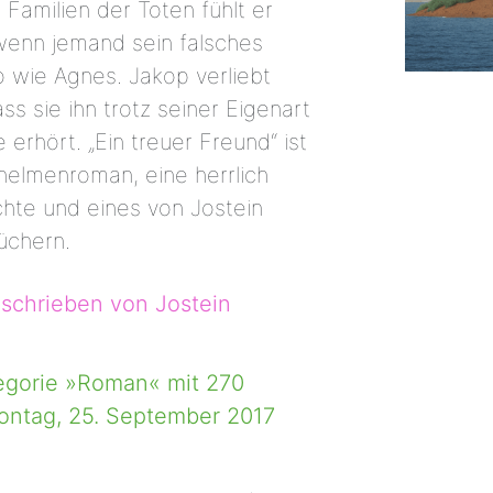
 Familien der Toten fühlt er
wenn jemand sein falsches
So wie Agnes. Jakop verliebt
ass sie ihn trotz seiner Eigenart
 erhört. „Ein treuer Freund“ ist
helmenroman, eine herrlich
hte und eines von Jostein
üchern.
eschrieben von Jostein
egorie »Roman« mit 270
ontag, 25. September 2017