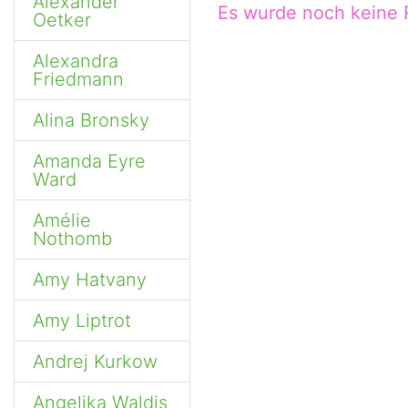
Alexander
Es wurde noch keine
Oetker
Alexandra
Friedmann
Alina Bronsky
Amanda Eyre
Ward
Amélie
Nothomb
Amy Hatvany
Amy Liptrot
Andrej Kurkow
Angelika Waldis