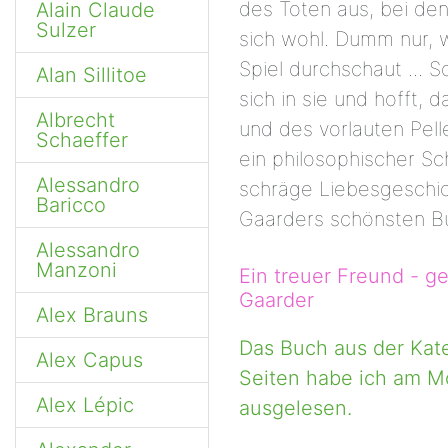
des Toten aus, bei den
Alain Claude
Sulzer
sich wohl. Dumm nur, 
Spiel durchschaut ... 
Alan Sillitoe
sich in sie und hofft, d
Albrecht
und des vorlauten Pelle
Schaeffer
ein philosophischer Sc
Alessandro
schräge Liebesgeschic
Baricco
Gaarders schönsten B
Alessandro
Manzoni
Ein treuer Freund - g
Gaarder
Alex Brauns
Das Buch aus der Kat
Alex Capus
Seiten habe ich am M
Alex Lépic
ausgelesen.