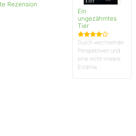
ste Rezension
Ein
ungezähmtes
Tier
Durch wechselnde
Perspektiven und
eine nicht-lineare
Erzählw...