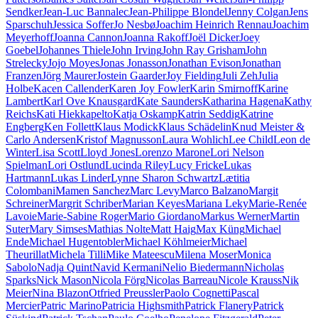
Sendker
Jean-Luc Bannalec
Jean-Philippe Blondel
Jenny Colgan
Jens
Sparschuh
Jessica Soffer
Jo Nesbø
Joachim Heinrich Rennau
Joachim
Meyerhoff
Joanna Cannon
Joanna Rakoff
Joël Dicker
Joey
Goebel
Johannes Thiele
John Irving
John Ray Grisham
John
Strelecky
Jojo Moyes
Jonas Jonasson
Jonathan Evison
Jonathan
Franzen
Jörg Maurer
Jostein Gaarder
Joy Fielding
Juli Zeh
Julia
Holbe
Kacen Callender
Karen Joy Fowler
Karin Smirnoff
Karine
Lambert
Karl Ove Knausgard
Kate Saunders
Katharina Hagena
Kathy
Reichs
Kati Hiekkapelto
Katja Oskamp
Katrin Seddig
Katrine
Engberg
Ken Follett
Klaus Modick
Klaus Schädelin
Knud Meister &
Carlo Andersen
Kristof Magnusson
Laura Wohlich
Lee Child
Leon de
Winter
Lisa Scott
Lloyd Jones
Lorenzo Marone
Lori Nelson
Spielman
Lori Ostlund
Lucinda Riley
Lucy Fricke
Lukas
Hartmann
Lukas Linder
Lynne Sharon Schwartz
Lætitia
Colombani
Mamen Sanchez
Marc Levy
Marco Balzano
Margit
Schreiner
Margrit Schriber
Marian Keyes
Mariana Leky
Marie-Renée
Lavoie
Marie-Sabine Roger
Mario Giordano
Markus Werner
Martin
Suter
Mary Simses
Mathias Nolte
Matt Haig
Max Küng
Michael
Ende
Michael Hugentobler
Michael Köhlmeier
Michael
Theurillat
Michela Tilli
Mike Mateescu
Milena Moser
Monica
Sabolo
Nadja Quint
Navid Kermani
Nelio Biedermann
Nicholas
Sparks
Nick Mason
Nicola Förg
Nicolas Barreau
Nicole Krauss
Nik
Meier
Nina Blazon
Otfried Preussler
Paolo Cognetti
Pascal
Mercier
Patric Marino
Patricia Highsmith
Patrick Flanery
Patrick