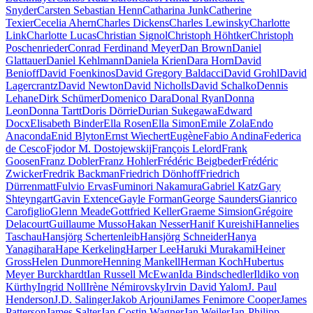
Snyder
Carsten Sebastian Henn
Catharina Junk
Catherine
Texier
Cecelia Ahern
Charles Dickens
Charles Lewinsky
Charlotte
Link
Charlotte Lucas
Christian Signol
Christoph Höhtker
Christoph
Poschenrieder
Conrad Ferdinand Meyer
Dan Brown
Daniel
Glattauer
Daniel Kehlmann
Daniela Krien
Dara Horn
David
Benioff
David Foenkinos
David Gregory Baldacci
David Grohl
David
Lagercrantz
David Newton
David Nicholls
David Schalko
Dennis
Lehane
Dirk Schümer
Domenico Dara
Donal Ryan
Donna
Leon
Donna Tartt
Doris Dörrie
Durian Sukegawa
Edward
Docx
Elisabeth Binder
Ella Rosen
Ella Simon
Emile Zola
Endo
Anaconda
Enid Blyton
Ernst Wiechert
Eugène
Fabio Andina
Federica
de Cesco
Fjodor M. Dostojewskij
François Lelord
Frank
Goosen
Franz Dobler
Franz Hohler
Frédéric Beigbeder
Frédéric
Zwicker
Fredrik Backman
Friedrich Dönhoff
Friedrich
Dürrenmatt
Fulvio Ervas
Fuminori Nakamura
Gabriel Katz
Gary
Shteyngart
Gavin Extence
Gayle Forman
George Saunders
Gianrico
Carofiglio
Glenn Meade
Gottfried Keller
Graeme Simsion
Grégoire
Delacourt
Guillaume Musso
Hakan Nesser
Hanif Kureishi
Hannelies
Taschau
Hansjörg Schertenleib
Hansjörg Schneider
Hanya
Yanagihara
Hape Kerkeling
Harper Lee
Haruki Murakami
Heiner
Gross
Helen Dunmore
Henning Mankell
Herman Koch
Hubertus
Meyer Burckhardt
Ian Russell McEwan
Ida Bindschedler
Ildiko von
Kürthy
Ingrid Noll
Irène Némirovsky
Irvin David Yalom
J. Paul
Henderson
J.D. Salinger
Jakob Arjouni
James Fenimore Cooper
James
Patterson
James Salter
Jan Costin Wagner
Jan Weiler
Jan-Philipp