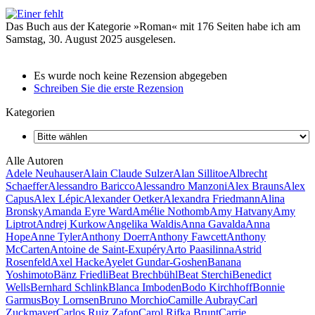
Das Buch aus der Kategorie »Roman« mit 176 Seiten habe ich am
Samstag, 30. August 2025 ausgelesen.
Es wurde noch keine Rezension abgegeben
Schreiben Sie die erste Rezension
Kategorien
Alle Autoren
Adele Neuhauser
Alain Claude Sulzer
Alan Sillitoe
Albrecht
Schaeffer
Alessandro Baricco
Alessandro Manzoni
Alex Brauns
Alex
Capus
Alex Lépic
Alexander Oetker
Alexandra Friedmann
Alina
Bronsky
Amanda Eyre Ward
Amélie Nothomb
Amy Hatvany
Amy
Liptrot
Andrej Kurkow
Angelika Waldis
Anna Gavalda
Anna
Hope
Anne Tyler
Anthony Doerr
Anthony Fawcett
Anthony
McCarten
Antoine de Saint-Exupéry
Arto Paasilinna
Astrid
Rosenfeld
Axel Hacke
Ayelet Gundar-Goshen
Banana
Yoshimoto
Bänz Friedli
Beat Brechbühl
Beat Sterchi
Benedict
Wells
Bernhard Schlink
Blanca Imboden
Bodo Kirchhoff
Bonnie
Garmus
Boy Lornsen
Bruno Morchio
Camille Aubray
Carl
Zuckmayer
Carlos Ruiz Zafon
Carol Rifka Brunt
Carrie