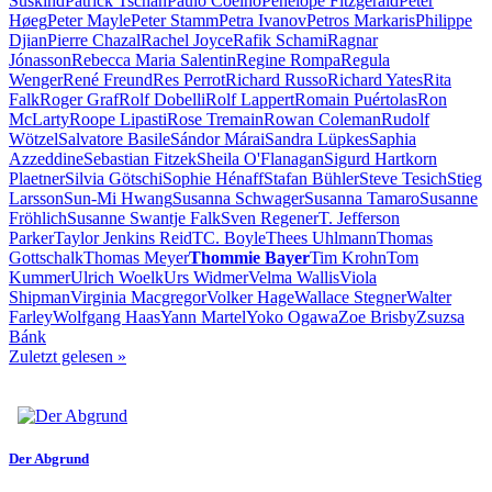
Süskind
Patrick Tschan
Paulo Coelho
Penelope Fitzgerald
Peter
Høeg
Peter Mayle
Peter Stamm
Petra Ivanov
Petros Markaris
Philippe
Djian
Pierre Chazal
Rachel Joyce
Rafik Schami
Ragnar
Jónasson
Rebecca Maria Salentin
Regine Rompa
Regula
Wenger
René Freund
Res Perrot
Richard Russo
Richard Yates
Rita
Falk
Roger Graf
Rolf Dobelli
Rolf Lappert
Romain Puértolas
Ron
McLarty
Roope Lipasti
Rose Tremain
Rowan Coleman
Rudolf
Wötzel
Salvatore Basile
Sándor Márai
Sandra Lüpkes
Saphia
Azzeddine
Sebastian Fitzek
Sheila O'Flanagan
Sigurd Hartkorn
Plaetner
Silvia Götschi
Sophie Hénaff
Stafan Bühler
Steve Tesich
Stieg
Larsson
Sun-Mi Hwang
Susanna Schwager
Susanna Tamaro
Susanne
Fröhlich
Susanne Swantje Falk
Sven Regener
T. Jefferson
Parker
Taylor Jenkins Reid
TC. Boyle
Thees Uhlmann
Thomas
Gottschalk
Thomas Meyer
Thommie Bayer
Tim Krohn
Tom
Kummer
Ulrich Woelk
Urs Widmer
Velma Wallis
Viola
Shipman
Virginia Macgregor
Volker Hage
Wallace Stegner
Walter
Farley
Wolfgang Haas
Yann Martel
Yoko Ogawa
Zoe Brisby
Zsuzsa
Bánk
Zuletzt gelesen
»
Der Abgrund