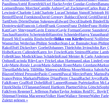
Paasilinna
Astrid Rosenfeld
Axel Hacke
Ayelet Gundar-Goshen
Banana
Lornsen
Bruno Morchio
Camille Aubray
Carl Zuckmayer
Carlos Ruiz 
Lewinsky
Charlotte Link
Charlotte Lucas
Christian Signol
Christoph H
Benioff
David Foenkinos
David Gregory Baldacci
David Grohl
David 
Tartt
Doris Dörrie
Durian Sukegawa
Edward Docx
Elisabeth Binder
Ell
Dostojewskij
François Lelord
Frank Goosen
Franz Dobler
Franz Hohle
Katz
Gary Shteyngart
Gavin Extence
Gayle Forman
George Saunders
G
Taschau
Hansjörg Schertenleib
Hansjörg Schneider
Hanya Yanagihara
Russell McEwan
Ida Bindschedler
Ildiko von Kürthy
Ingrid Noll
Irèn
Wagner
Jan Weiler
Jan-Philipp Sendker
Jean-Luc Bannalec
Jean-Philip
Rakoff
Joël Dicker
Joey Goebel
Johannes Thiele
John Irving
John Ray 
Holbe
Kacen Callender
Karen Joy Fowler
Karin Smirnoff
Karine Lamb
Follett
Klaus Modick
Klaus Schädelin
Knud Meister & Carlo Andersen
Ostlund
Lucinda Riley
Lucy Fricke
Lukas Hartmann
Lukas Linder
Lynn
Leky
Marie-Renée Lavoie
Marie-Sabine Roger
Mario Giordano
Markus
Theurillat
Michela Tilli
Mike Mateescu
Milena Moser
Monica Sabolo
Na
Blazon
Otfried Preussler
Paolo Cognetti
Pascal Mercier
Patric Marino
Pa
Ivanov
Petros Markaris
Philippe Djian
Pierre Chazal
Rachel Joyce
Rafik
Falk
Roger Graf
Rolf Dobelli
Rolf Lappert
Romain Puértolas
Ron McLa
Fitzek
Sheila O'Flanagan
Sigurd Hartkorn Plaetner
Silvia Götschi
Sophi
Falk
Sven Regener
T. Jefferson Parker
Taylor Jenkins Reid
TC. Boyle
T
Shipman
Virginia Macgregor
Volker Hage
Wallace Stegner
Walter Farl
Zuletzt gelesen
»