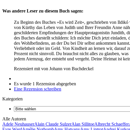
Was andere Leser zu diesem Buch sagen:
Zu Beginn des Buches »Es wird Zeit«, geschrieben von Ildikó vo
von Kürthy das Leben von Judith und Ihrer Freundin Anne näher
geschilderten Empfindungen der Hauptprotagonistin Jundith, di
des Buches darstellt schildern: Ich möchte Dich jetzt einlade
des Wohlbefindens, an der Du bei Dir selbst ankommen kannst
Verliebtheit oder im Geld. Von Kindheit an lernen wir, darauf
Prozent nicht sinnvoll. Du brauchst nicht alles zu glauben, was
jedem Atemzug, der entsteht und vergeht. Deine Heimat ist kei
Rezensiert mit
von
Johann von Buchdeckel
Es wurde 1 Rezension abgegeben
Eine Rezension schreiben
Kategorien
Alle Autoren
Adele Neuhauser
Alain Claude Sulzer
Alan Sillitoe
Albrecht Schaeffer
Eyre Ward
Amélie Nothomb
Amy Hatvany
Amy Liptrot
Andrej Kurk