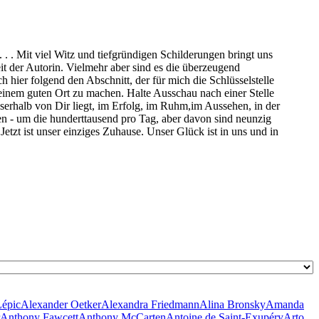
. . Mit viel Witz und tiefgründigen Schilderungen bringt uns
t der Autorin. Vielmehr aber sind es die überzeugend
hier folgend den Abschnitt, der für mich die Schlüsselstelle
 einem guten Ort zu machen. Halte Ausschau nach einer Stelle
rhalb von Dir liegt, im Erfolg, im Ruhm,im Aussehen, in der
en - um die hunderttausend pro Tag, aber davon sind neunzig
Jetzt ist unser einziges Zuhause. Unser Glück ist in uns und in
Lépic
Alexander Oetker
Alexandra Friedmann
Alina Bronsky
Amanda
Anthony Fawcett
Anthony McCarten
Antoine de Saint-Exupéry
Arto