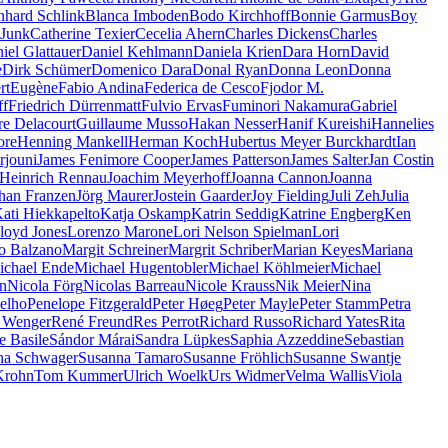
nhard Schlink
Blanca Imboden
Bodo Kirchhoff
Bonnie Garmus
Boy
 Junk
Catherine Texier
Cecelia Ahern
Charles Dickens
Charles
iel Glattauer
Daniel Kehlmann
Daniela Krien
Dara Horn
David
e
Dirk Schümer
Domenico Dara
Donal Ryan
Donna Leon
Donna
rt
Eugène
Fabio Andina
Federica de Cesco
Fjodor M.
ff
Friedrich Dürrenmatt
Fulvio Ervas
Fuminori Nakamura
Gabriel
re Delacourt
Guillaume Musso
Hakan Nesser
Hanif Kureishi
Hannelies
ore
Henning Mankell
Herman Koch
Hubertus Meyer Burckhardt
Ian
rjouni
James Fenimore Cooper
James Patterson
James Salter
Jan Costin
 Heinrich Rennau
Joachim Meyerhoff
Joanna Cannon
Joanna
han Franzen
Jörg Maurer
Jostein Gaarder
Joy Fielding
Juli Zeh
Julia
ati Hiekkapelto
Katja Oskamp
Katrin Seddig
Katrine Engberg
Ken
loyd Jones
Lorenzo Marone
Lori Nelson Spielman
Lori
o Balzano
Margit Schreiner
Margrit Schriber
Marian Keyes
Mariana
ichael Ende
Michael Hugentobler
Michael Köhlmeier
Michael
n
Nicola Förg
Nicolas Barreau
Nicole Krauss
Nik Meier
Nina
elho
Penelope Fitzgerald
Peter Høeg
Peter Mayle
Peter Stamm
Petra
 Wenger
René Freund
Res Perrot
Richard Russo
Richard Yates
Rita
e Basile
Sándor Márai
Sandra Lüpkes
Saphia Azzeddine
Sebastian
na Schwager
Susanna Tamaro
Susanne Fröhlich
Susanne Swantje
Krohn
Tom Kummer
Ulrich Woelk
Urs Widmer
Velma Wallis
Viola