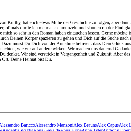
n Kürthy, hatte ich etwas Mühe der Geschichte zu folgen, aber dann.. 
, oftmals durfte ich mehr als schmunzeln und staunen ob der Findigkei
e mich so sehr in den Roman haben eintauchen lassen. Gerne möchte ich 
n, durch Deinen Körper spazieren zu gehen und Dich auf die Suche nach
. Dazu musst Du Dich von der Annahme befreien, dass Dein Glück ausse
 zu achten, wie wir auf andere wirken. Wir machen uns dauernd Gedank
 Du denkst. Wir sind verstrickt in Vergangenheit und Zukunft. Aber das 
n Ort. Deine Heimat bist Du.
Alessandro Baricco
Alessandro Manzoni
Alex Brauns
Alex Capus
Alex 
ow
Angelika Waldis
Anna Gavalda
Anna Hope
Anne Tyler
Anthony Doerr