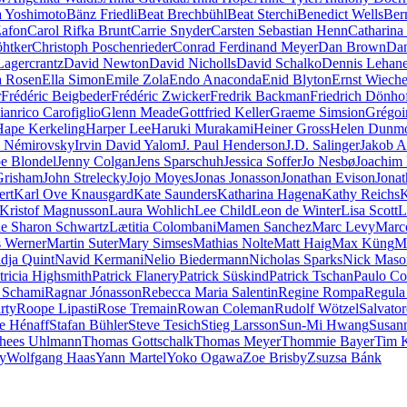
 Yoshimoto
Bänz Friedli
Beat Brechbühl
Beat Sterchi
Benedict Wells
Ber
Zafon
Carol Rifka Brunt
Carrie Snyder
Carsten Sebastian Henn
Catharina
öhtker
Christoph Poschenrieder
Conrad Ferdinand Meyer
Dan Brown
Dan
Lagercrantz
David Newton
David Nicholls
David Schalko
Dennis Lehan
a Rosen
Ella Simon
Emile Zola
Endo Anaconda
Enid Blyton
Ernst Wieche
r
Frédéric Beigbeder
Frédéric Zwicker
Fredrik Backman
Friedrich Dönho
ianrico Carofiglio
Glenn Meade
Gottfried Keller
Graeme Simsion
Grégoi
Hape Kerkeling
Harper Lee
Haruki Murakami
Heiner Gross
Helen Dunm
e Némirovsky
Irvin David Yalom
J. Paul Henderson
J.D. Salinger
Jakob A
pe Blondel
Jenny Colgan
Jens Sparschuh
Jessica Soffer
Jo Nesbø
Joachim
Grisham
John Strelecky
Jojo Moyes
Jonas Jonasson
Jonathan Evison
Jonat
ert
Karl Ove Knausgard
Kate Saunders
Katharina Hagena
Kathy Reichs
K
Kristof Magnusson
Laura Wohlich
Lee Child
Leon de Winter
Lisa Scott
L
e Sharon Schwartz
Lætitia Colombani
Mamen Sanchez
Marc Levy
Marc
 Werner
Martin Suter
Mary Simses
Mathias Nolte
Matt Haig
Max Küng
M
dja Quint
Navid Kermani
Nelio Biedermann
Nicholas Sparks
Nick Maso
tricia Highsmith
Patrick Flanery
Patrick Süskind
Patrick Tschan
Paulo Co
 Schami
Ragnar Jónasson
Rebecca Maria Salentin
Regine Rompa
Regula
rty
Roope Lipasti
Rose Tremain
Rowan Coleman
Rudolf Wötzel
Salvator
e Hénaff
Stafan Bühler
Steve Tesich
Stieg Larsson
Sun-Mi Hwang
Susan
hees Uhlmann
Thomas Gottschalk
Thomas Meyer
Thommie Bayer
Tim 
ey
Wolfgang Haas
Yann Martel
Yoko Ogawa
Zoe Brisby
Zsuzsa Bánk