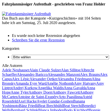
Fahrplanmässiger Aufenthalt - geschrieben von Franz Hohler
Das Buch aus der Kategorie »Kurzgeschichten« mit 104 Seiten
habe ich am Samstag, 25. Juli 2020 ausgelesen.
Es wurde noch keine Rezension abgegeben
Schreiben Sie die erste Rezension
Kategorien
Alle Autoren
Adele Neuhauser
Alain Claude Sulzer
Alan Sillitoe
Albrecht
Schaeffer
Alessandro Baricco
Alessandro Manzoni
Alex Brauns
Alex
Capus
Alex Lépic
Alexander Oetker
Alexandra Friedmann
Alina
Bronsky
Amanda Eyre Ward
Amélie Nothomb
Amy Hatvany
Amy
Liptrot
Andrej Kurkow
Angelika Waldis
Anna Gavalda
Anna
Hope
Anne Tyler
Anthony Doerr
Anthony Fawcett
Anthony
McCarten
Antoine de Saint-Exupéry
Arto Paasilinna
Astrid
Rosenfeld
Axel Hacke
Ayelet Gundar-Goshen
Banana
Yoshimoto
Bänz Friedli
Beat Brechbühl
Beat Sterchi
Benedict
Wells
Bernhard Schlink
Blanca Imboden
Bodo Kirchhoff
Bonnie