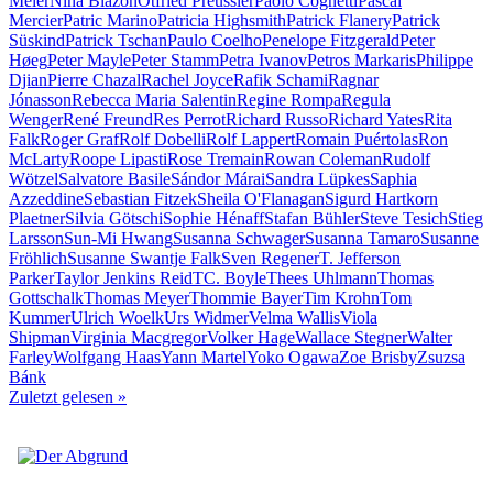
Meier
Nina Blazon
Otfried Preussler
Paolo Cognetti
Pascal
Mercier
Patric Marino
Patricia Highsmith
Patrick Flanery
Patrick
Süskind
Patrick Tschan
Paulo Coelho
Penelope Fitzgerald
Peter
Høeg
Peter Mayle
Peter Stamm
Petra Ivanov
Petros Markaris
Philippe
Djian
Pierre Chazal
Rachel Joyce
Rafik Schami
Ragnar
Jónasson
Rebecca Maria Salentin
Regine Rompa
Regula
Wenger
René Freund
Res Perrot
Richard Russo
Richard Yates
Rita
Falk
Roger Graf
Rolf Dobelli
Rolf Lappert
Romain Puértolas
Ron
McLarty
Roope Lipasti
Rose Tremain
Rowan Coleman
Rudolf
Wötzel
Salvatore Basile
Sándor Márai
Sandra Lüpkes
Saphia
Azzeddine
Sebastian Fitzek
Sheila O'Flanagan
Sigurd Hartkorn
Plaetner
Silvia Götschi
Sophie Hénaff
Stafan Bühler
Steve Tesich
Stieg
Larsson
Sun-Mi Hwang
Susanna Schwager
Susanna Tamaro
Susanne
Fröhlich
Susanne Swantje Falk
Sven Regener
T. Jefferson
Parker
Taylor Jenkins Reid
TC. Boyle
Thees Uhlmann
Thomas
Gottschalk
Thomas Meyer
Thommie Bayer
Tim Krohn
Tom
Kummer
Ulrich Woelk
Urs Widmer
Velma Wallis
Viola
Shipman
Virginia Macgregor
Volker Hage
Wallace Stegner
Walter
Farley
Wolfgang Haas
Yann Martel
Yoko Ogawa
Zoe Brisby
Zsuzsa
Bánk
Zuletzt gelesen
»