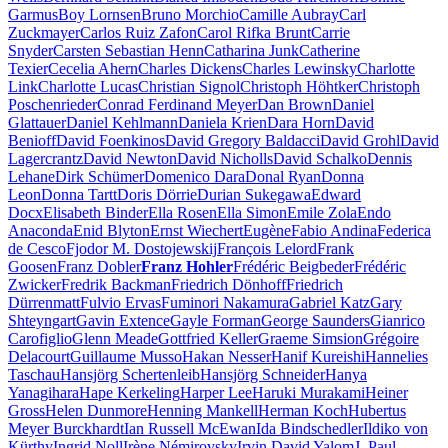
Garmus
Boy Lornsen
Bruno Morchio
Camille Aubray
Carl
Zuckmayer
Carlos Ruiz Zafon
Carol Rifka Brunt
Carrie
Snyder
Carsten Sebastian Henn
Catharina Junk
Catherine
Texier
Cecelia Ahern
Charles Dickens
Charles Lewinsky
Charlotte
Link
Charlotte Lucas
Christian Signol
Christoph Höhtker
Christoph
Poschenrieder
Conrad Ferdinand Meyer
Dan Brown
Daniel
Glattauer
Daniel Kehlmann
Daniela Krien
Dara Horn
David
Benioff
David Foenkinos
David Gregory Baldacci
David Grohl
David
Lagercrantz
David Newton
David Nicholls
David Schalko
Dennis
Lehane
Dirk Schümer
Domenico Dara
Donal Ryan
Donna
Leon
Donna Tartt
Doris Dörrie
Durian Sukegawa
Edward
Docx
Elisabeth Binder
Ella Rosen
Ella Simon
Emile Zola
Endo
Anaconda
Enid Blyton
Ernst Wiechert
Eugène
Fabio Andina
Federica
de Cesco
Fjodor M. Dostojewskij
François Lelord
Frank
Goosen
Franz Dobler
Franz Hohler
Frédéric Beigbeder
Frédéric
Zwicker
Fredrik Backman
Friedrich Dönhoff
Friedrich
Dürrenmatt
Fulvio Ervas
Fuminori Nakamura
Gabriel Katz
Gary
Shteyngart
Gavin Extence
Gayle Forman
George Saunders
Gianrico
Carofiglio
Glenn Meade
Gottfried Keller
Graeme Simsion
Grégoire
Delacourt
Guillaume Musso
Hakan Nesser
Hanif Kureishi
Hannelies
Taschau
Hansjörg Schertenleib
Hansjörg Schneider
Hanya
Yanagihara
Hape Kerkeling
Harper Lee
Haruki Murakami
Heiner
Gross
Helen Dunmore
Henning Mankell
Herman Koch
Hubertus
Meyer Burckhardt
Ian Russell McEwan
Ida Bindschedler
Ildiko von
Kürthy
Ingrid Noll
Irène Némirovsky
Irvin David Yalom
J. Paul