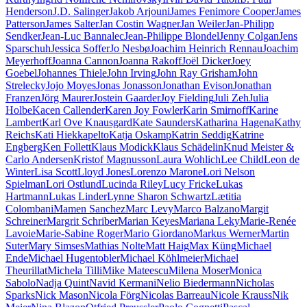
Henderson
J.D. Salinger
Jakob Arjouni
James Fenimore Cooper
James
Patterson
James Salter
Jan Costin Wagner
Jan Weiler
Jan-Philipp
Sendker
Jean-Luc Bannalec
Jean-Philippe Blondel
Jenny Colgan
Jens
Sparschuh
Jessica Soffer
Jo Nesbø
Joachim Heinrich Rennau
Joachim
Meyerhoff
Joanna Cannon
Joanna Rakoff
Joël Dicker
Joey
Goebel
Johannes Thiele
John Irving
John Ray Grisham
John
Strelecky
Jojo Moyes
Jonas Jonasson
Jonathan Evison
Jonathan
Franzen
Jörg Maurer
Jostein Gaarder
Joy Fielding
Juli Zeh
Julia
Holbe
Kacen Callender
Karen Joy Fowler
Karin Smirnoff
Karine
Lambert
Karl Ove Knausgard
Kate Saunders
Katharina Hagena
Kathy
Reichs
Kati Hiekkapelto
Katja Oskamp
Katrin Seddig
Katrine
Engberg
Ken Follett
Klaus Modick
Klaus Schädelin
Knud Meister &
Carlo Andersen
Kristof Magnusson
Laura Wohlich
Lee Child
Leon de
Winter
Lisa Scott
Lloyd Jones
Lorenzo Marone
Lori Nelson
Spielman
Lori Ostlund
Lucinda Riley
Lucy Fricke
Lukas
Hartmann
Lukas Linder
Lynne Sharon Schwartz
Lætitia
Colombani
Mamen Sanchez
Marc Levy
Marco Balzano
Margit
Schreiner
Margrit Schriber
Marian Keyes
Mariana Leky
Marie-Renée
Lavoie
Marie-Sabine Roger
Mario Giordano
Markus Werner
Martin
Suter
Mary Simses
Mathias Nolte
Matt Haig
Max Küng
Michael
Ende
Michael Hugentobler
Michael Köhlmeier
Michael
Theurillat
Michela Tilli
Mike Mateescu
Milena Moser
Monica
Sabolo
Nadja Quint
Navid Kermani
Nelio Biedermann
Nicholas
Sparks
Nick Mason
Nicola Förg
Nicolas Barreau
Nicole Krauss
Nik