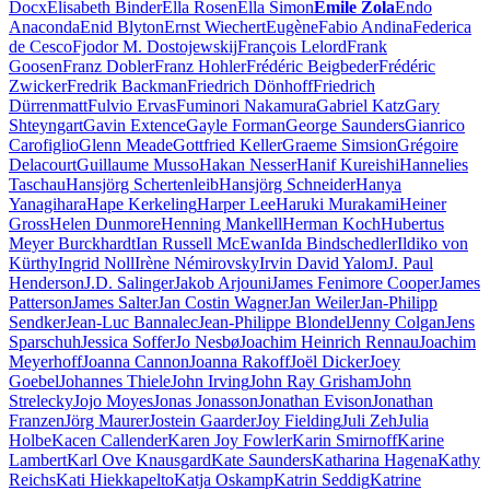
Docx
Elisabeth Binder
Ella Rosen
Ella Simon
Emile Zola
Endo
Anaconda
Enid Blyton
Ernst Wiechert
Eugène
Fabio Andina
Federica
de Cesco
Fjodor M. Dostojewskij
François Lelord
Frank
Goosen
Franz Dobler
Franz Hohler
Frédéric Beigbeder
Frédéric
Zwicker
Fredrik Backman
Friedrich Dönhoff
Friedrich
Dürrenmatt
Fulvio Ervas
Fuminori Nakamura
Gabriel Katz
Gary
Shteyngart
Gavin Extence
Gayle Forman
George Saunders
Gianrico
Carofiglio
Glenn Meade
Gottfried Keller
Graeme Simsion
Grégoire
Delacourt
Guillaume Musso
Hakan Nesser
Hanif Kureishi
Hannelies
Taschau
Hansjörg Schertenleib
Hansjörg Schneider
Hanya
Yanagihara
Hape Kerkeling
Harper Lee
Haruki Murakami
Heiner
Gross
Helen Dunmore
Henning Mankell
Herman Koch
Hubertus
Meyer Burckhardt
Ian Russell McEwan
Ida Bindschedler
Ildiko von
Kürthy
Ingrid Noll
Irène Némirovsky
Irvin David Yalom
J. Paul
Henderson
J.D. Salinger
Jakob Arjouni
James Fenimore Cooper
James
Patterson
James Salter
Jan Costin Wagner
Jan Weiler
Jan-Philipp
Sendker
Jean-Luc Bannalec
Jean-Philippe Blondel
Jenny Colgan
Jens
Sparschuh
Jessica Soffer
Jo Nesbø
Joachim Heinrich Rennau
Joachim
Meyerhoff
Joanna Cannon
Joanna Rakoff
Joël Dicker
Joey
Goebel
Johannes Thiele
John Irving
John Ray Grisham
John
Strelecky
Jojo Moyes
Jonas Jonasson
Jonathan Evison
Jonathan
Franzen
Jörg Maurer
Jostein Gaarder
Joy Fielding
Juli Zeh
Julia
Holbe
Kacen Callender
Karen Joy Fowler
Karin Smirnoff
Karine
Lambert
Karl Ove Knausgard
Kate Saunders
Katharina Hagena
Kathy
Reichs
Kati Hiekkapelto
Katja Oskamp
Katrin Seddig
Katrine