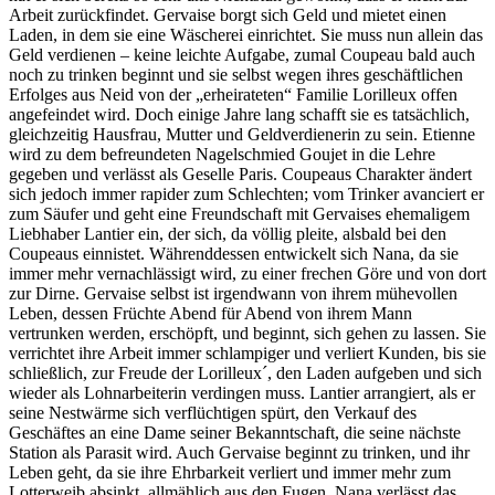
Arbeit zurückfindet. Gervaise borgt sich Geld und mietet einen
Laden, in dem sie eine Wäscherei einrichtet. Sie muss nun allein das
Geld verdienen – keine leichte Aufgabe, zumal Coupeau bald auch
noch zu trinken beginnt und sie selbst wegen ihres geschäftlichen
Erfolges aus Neid von der „erheirateten“ Familie Lorilleux offen
angefeindet wird. Doch einige Jahre lang schafft sie es tatsächlich,
gleichzeitig Hausfrau, Mutter und Geldverdienerin zu sein. Etienne
wird zu dem befreundeten Nagelschmied Goujet in die Lehre
gegeben und verlässt als Geselle Paris. Coupeaus Charakter ändert
sich jedoch immer rapider zum Schlechten; vom Trinker avanciert er
zum Säufer und geht eine Freundschaft mit Gervaises ehemaligem
Liebhaber Lantier ein, der sich, da völlig pleite, alsbald bei den
Coupeaus einnistet. Währenddessen entwickelt sich Nana, da sie
immer mehr vernachlässigt wird, zu einer frechen Göre und von dort
zur Dirne. Gervaise selbst ist irgendwann von ihrem mühevollen
Leben, dessen Früchte Abend für Abend von ihrem Mann
vertrunken werden, erschöpft, und beginnt, sich gehen zu lassen. Sie
verrichtet ihre Arbeit immer schlampiger und verliert Kunden, bis sie
schließlich, zur Freude der Lorilleux´, den Laden aufgeben und sich
wieder als Lohnarbeiterin verdingen muss. Lantier arrangiert, als er
seine Nestwärme sich verflüchtigen spürt, den Verkauf des
Geschäftes an eine Dame seiner Bekanntschaft, die seine nächste
Station als Parasit wird. Auch Gervaise beginnt zu trinken, und ihr
Leben geht, da sie ihre Ehrbarkeit verliert und immer mehr zum
Lotterweib absinkt, allmählich aus den Fugen. Nana verlässt das