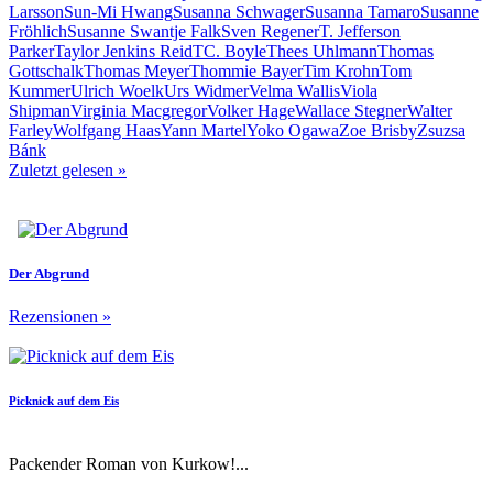
Larsson
Sun-Mi Hwang
Susanna Schwager
Susanna Tamaro
Susanne
Fröhlich
Susanne Swantje Falk
Sven Regener
T. Jefferson
Parker
Taylor Jenkins Reid
TC. Boyle
Thees Uhlmann
Thomas
Gottschalk
Thomas Meyer
Thommie Bayer
Tim Krohn
Tom
Kummer
Ulrich Woelk
Urs Widmer
Velma Wallis
Viola
Shipman
Virginia Macgregor
Volker Hage
Wallace Stegner
Walter
Farley
Wolfgang Haas
Yann Martel
Yoko Ogawa
Zoe Brisby
Zsuzsa
Bánk
Zuletzt gelesen
»
Der Abgrund
Rezensionen
»
Picknick auf dem Eis
Packender Roman von Kurkow!...