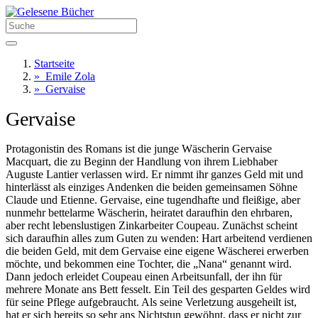
Startseite
»
Emile Zola
»
Gervaise
Gervaise
Protagonistin des Romans ist die junge Wäscherin Gervaise
Macquart, die zu Beginn der Handlung von ihrem Liebhaber
Auguste Lantier verlassen wird. Er nimmt ihr ganzes Geld mit und
hinterlässt als einziges Andenken die beiden gemeinsamen Söhne
Claude und Etienne. Gervaise, eine tugendhafte und fleißige, aber
nunmehr bettelarme Wäscherin, heiratet daraufhin den ehrbaren,
aber recht lebenslustigen Zinkarbeiter Coupeau. Zunächst scheint
sich daraufhin alles zum Guten zu wenden: Hart arbeitend verdienen
die beiden Geld, mit dem Gervaise eine eigene Wäscherei erwerben
möchte, und bekommen eine Tochter, die „Nana“ genannt wird.
Dann jedoch erleidet Coupeau einen Arbeitsunfall, der ihn für
mehrere Monate ans Bett fesselt. Ein Teil des gesparten Geldes wird
für seine Pflege aufgebraucht. Als seine Verletzung ausgeheilt ist,
hat er sich bereits so sehr ans Nichtstun gewöhnt, dass er nicht zur