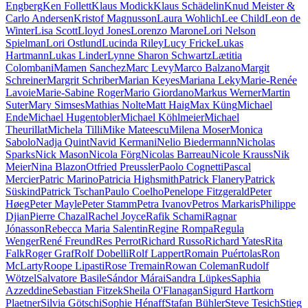
Engberg
Ken Follett
Klaus Modick
Klaus Schädelin
Knud Meister &
Carlo Andersen
Kristof Magnusson
Laura Wohlich
Lee Child
Leon de
Winter
Lisa Scott
Lloyd Jones
Lorenzo Marone
Lori Nelson
Spielman
Lori Ostlund
Lucinda Riley
Lucy Fricke
Lukas
Hartmann
Lukas Linder
Lynne Sharon Schwartz
Lætitia
Colombani
Mamen Sanchez
Marc Levy
Marco Balzano
Margit
Schreiner
Margrit Schriber
Marian Keyes
Mariana Leky
Marie-Renée
Lavoie
Marie-Sabine Roger
Mario Giordano
Markus Werner
Martin
Suter
Mary Simses
Mathias Nolte
Matt Haig
Max Küng
Michael
Ende
Michael Hugentobler
Michael Köhlmeier
Michael
Theurillat
Michela Tilli
Mike Mateescu
Milena Moser
Monica
Sabolo
Nadja Quint
Navid Kermani
Nelio Biedermann
Nicholas
Sparks
Nick Mason
Nicola Förg
Nicolas Barreau
Nicole Krauss
Nik
Meier
Nina Blazon
Otfried Preussler
Paolo Cognetti
Pascal
Mercier
Patric Marino
Patricia Highsmith
Patrick Flanery
Patrick
Süskind
Patrick Tschan
Paulo Coelho
Penelope Fitzgerald
Peter
Høeg
Peter Mayle
Peter Stamm
Petra Ivanov
Petros Markaris
Philippe
Djian
Pierre Chazal
Rachel Joyce
Rafik Schami
Ragnar
Jónasson
Rebecca Maria Salentin
Regine Rompa
Regula
Wenger
René Freund
Res Perrot
Richard Russo
Richard Yates
Rita
Falk
Roger Graf
Rolf Dobelli
Rolf Lappert
Romain Puértolas
Ron
McLarty
Roope Lipasti
Rose Tremain
Rowan Coleman
Rudolf
Wötzel
Salvatore Basile
Sándor Márai
Sandra Lüpkes
Saphia
Azzeddine
Sebastian Fitzek
Sheila O'Flanagan
Sigurd Hartkorn
Plaetner
Silvia Götschi
Sophie Hénaff
Stafan Bühler
Steve Tesich
Stieg