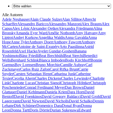
Alle Autoren
Adele Neuhauser
Alain Claude Sulzer
Alan Sillitoe
Albrecht
Schaeffer
Alessandro Baricco
Alessandro Manzoni
Alex Brauns
Alex
Capus
Alex Lépic
Alexander Oetker
Alexandra Friedmann
Alina
Bronsky
Amanda Eyre Ward
Amélie Nothomb
Amy Hatvany
Amy
Liptrot
Andrej Kurkow
Angelika Waldis
Anna Gavalda
Anna
Hope
Anne Tyler
Anthony Doerr
Anthony Fawcett
Anthony
McCarten
Antoine de Saint-Exupéry
Arto Paasilinna
Astrid
Rosenfeld
Axel Hacke
Ayelet Gundar-Goshen
Banana
Yoshimoto
Bänz Friedli
Beat Brechbühl
Beat Sterchi
Benedict
Wells
Bernhard Schlink
Blanca Imboden
Bodo Kirchhoff
Bonnie
Garmus
Boy Lornsen
Bruno Morchio
Camille Aubray
Carl
Zuckmayer
Carlos Ruiz Zafon
Carol Rifka Brunt
Carrie
Snyder
Carsten Sebastian Henn
Catharina Junk
Catherine
Texier
Cecelia Ahern
Charles Dickens
Charles Lewinsky
Charlotte
Link
Charlotte Lucas
Christian Signol
Christoph Höhtker
Christoph
Poschenrieder
Conrad Ferdinand Meyer
Dan Brown
Daniel
Glattauer
Daniel Kehlmann
Daniela Krien
Dara Horn
David
Benioff
David Foenkinos
David Gregory Baldacci
David Grohl
David
Lagercrantz
David Newton
David Nicholls
David Schalko
Dennis
Lehane
Dirk Schümer
Domenico Dara
Donal Ryan
Donna
Leon
Donna Tartt
Doris Dörrie
Durian Sukegawa
Edward