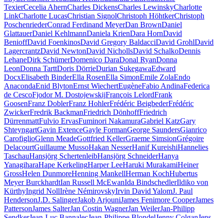
Texier
Cecelia Ahern
Charles Dickens
Charles Lewinsky
Charlotte
Link
Charlotte Lucas
Christian Signol
Christoph Höhtker
Christoph
Poschenrieder
Conrad Ferdinand Meyer
Dan Brown
Daniel
Glattauer
Daniel Kehlmann
Daniela Krien
Dara Horn
David
Benioff
David Foenkinos
David Gregory Baldacci
David Grohl
David
Lagercrantz
David Newton
David Nicholls
David Schalko
Dennis
Lehane
Dirk Schümer
Domenico Dara
Donal Ryan
Donna
Leon
Donna Tartt
Doris Dörrie
Durian Sukegawa
Edward
Docx
Elisabeth Binder
Ella Rosen
Ella Simon
Emile Zola
Endo
Anaconda
Enid Blyton
Ernst Wiechert
Eugène
Fabio Andina
Federica
de Cesco
Fjodor M. Dostojewskij
François Lelord
Frank
Goosen
Franz Dobler
Franz Hohler
Frédéric Beigbeder
Frédéric
Zwicker
Fredrik Backman
Friedrich Dönhoff
Friedrich
Dürrenmatt
Fulvio Ervas
Fuminori Nakamura
Gabriel Katz
Gary
Shteyngart
Gavin Extence
Gayle Forman
George Saunders
Gianrico
Carofiglio
Glenn Meade
Gottfried Keller
Graeme Simsion
Grégoire
Delacourt
Guillaume Musso
Hakan Nesser
Hanif Kureishi
Hannelies
Taschau
Hansjörg Schertenleib
Hansjörg Schneider
Hanya
Yanagihara
Hape Kerkeling
Harper Lee
Haruki Murakami
Heiner
Gross
Helen Dunmore
Henning Mankell
Herman Koch
Hubertus
Meyer Burckhardt
Ian Russell McEwan
Ida Bindschedler
Ildiko von
Kürthy
Ingrid Noll
Irène Némirovsky
Irvin David Yalom
J. Paul
Henderson
J.D. Salinger
Jakob Arjouni
James Fenimore Cooper
James
Patterson
James Salter
Jan Costin Wagner
Jan Weiler
Jan-Philipp
Sendker
Jean-Luc Bannalec
Jean-Philippe Blondel
Jenny Colgan
Jens