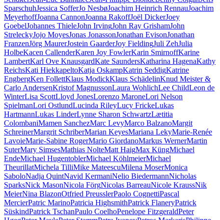
Sparschuh
Jessica Soffer
Jo Nesbø
Joachim Heinrich Rennau
Joachim
Meyerhoff
Joanna Cannon
Joanna Rakoff
Joël Dicker
Joey
Goebel
Johannes Thiele
John Irving
John Ray Grisham
John
Strelecky
Jojo Moyes
Jonas Jonasson
Jonathan Evison
Jonathan
Franzen
Jörg Maurer
Jostein Gaarder
Joy Fielding
Juli Zeh
Julia
Holbe
Kacen Callender
Karen Joy Fowler
Karin Smirnoff
Karine
Lambert
Karl Ove Knausgard
Kate Saunders
Katharina Hagena
Kathy
Reichs
Kati Hiekkapelto
Katja Oskamp
Katrin Seddig
Katrine
Engberg
Ken Follett
Klaus Modick
Klaus Schädelin
Knud Meister &
Carlo Andersen
Kristof Magnusson
Laura Wohlich
Lee Child
Leon de
Winter
Lisa Scott
Lloyd Jones
Lorenzo Marone
Lori Nelson
Spielman
Lori Ostlund
Lucinda Riley
Lucy Fricke
Lukas
Hartmann
Lukas Linder
Lynne Sharon Schwartz
Lætitia
Colombani
Mamen Sanchez
Marc Levy
Marco Balzano
Margit
Schreiner
Margrit Schriber
Marian Keyes
Mariana Leky
Marie-Renée
Lavoie
Marie-Sabine Roger
Mario Giordano
Markus Werner
Martin
Suter
Mary Simses
Mathias Nolte
Matt Haig
Max Küng
Michael
Ende
Michael Hugentobler
Michael Köhlmeier
Michael
Theurillat
Michela Tilli
Mike Mateescu
Milena Moser
Monica
Sabolo
Nadja Quint
Navid Kermani
Nelio Biedermann
Nicholas
Sparks
Nick Mason
Nicola Förg
Nicolas Barreau
Nicole Krauss
Nik
Meier
Nina Blazon
Otfried Preussler
Paolo Cognetti
Pascal
Mercier
Patric Marino
Patricia Highsmith
Patrick Flanery
Patrick
Süskind
Patrick Tschan
Paulo Coelho
Penelope Fitzgerald
Peter