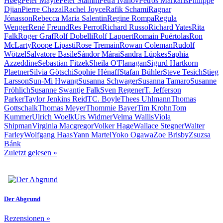
Høeg
Peter Mayle
Peter Stamm
Petra Ivanov
Petros Markaris
Philippe
Djian
Pierre Chazal
Rachel Joyce
Rafik Schami
Ragnar
Jónasson
Rebecca Maria Salentin
Regine Rompa
Regula
Wenger
René Freund
Res Perrot
Richard Russo
Richard Yates
Rita
Falk
Roger Graf
Rolf Dobelli
Rolf Lappert
Romain Puértolas
Ron
McLarty
Roope Lipasti
Rose Tremain
Rowan Coleman
Rudolf
Wötzel
Salvatore Basile
Sándor Márai
Sandra Lüpkes
Saphia
Azzeddine
Sebastian Fitzek
Sheila O'Flanagan
Sigurd Hartkorn
Plaetner
Silvia Götschi
Sophie Hénaff
Stafan Bühler
Steve Tesich
Stieg
Larsson
Sun-Mi Hwang
Susanna Schwager
Susanna Tamaro
Susanne
Fröhlich
Susanne Swantje Falk
Sven Regener
T. Jefferson
Parker
Taylor Jenkins Reid
TC. Boyle
Thees Uhlmann
Thomas
Gottschalk
Thomas Meyer
Thommie Bayer
Tim Krohn
Tom
Kummer
Ulrich Woelk
Urs Widmer
Velma Wallis
Viola
Shipman
Virginia Macgregor
Volker Hage
Wallace Stegner
Walter
Farley
Wolfgang Haas
Yann Martel
Yoko Ogawa
Zoe Brisby
Zsuzsa
Bánk
Zuletzt gelesen
»
Der Abgrund
Rezensionen
»