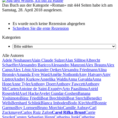
Das Buch aus der Kategorie »Roman« mit 444 Seiten habe ich am
Samstag, 28. April 2018 ausgelesen.
Es wurde noch keine Rezension abgegeben
Schreiben Sie die erste Rezension
Kategorien
Alle Autoren
Adele Neuhauser
Alain Claude Sulzer
Alan Sillitoe
Albrecht
Schaeffer
Alessandro Baricco
Alessandro Manzoni
Alex Brauns
Alex
Capus
Alex Lépic
Alexander Oetker
Alexandra Friedmann
Alina
Bronsky
Amanda Eyre Ward
Amélie Nothomb
Amy Hatvany
Amy
Liptrot
Andrej Kurkow
Angelika Waldis
Anna Gavalda
Anna
Hope
Anne Tyler
Anthony Doerr
Anthony Fawcett
Anthony
McCarten
Antoine de Saint-Exupéry
Arto Paasilinna
Astrid
Rosenfeld
Axel Hacke
Ayelet Gundar-Goshen
Banana
Yoshimoto
Bänz Friedli
Beat Brechbühl
Beat Sterchi
Benedict
Wells
Bernhard Schlink
Blanca Imboden
Bodo Kirchhoff
Bonnie
Garmus
Boy Lornsen
Bruno Morchio
Camille Aubray
Carl
Zuckmayer
Carlos Ruiz Zafon
Carol Rifka Brunt
Carrie
Snyder
Carsten Sebastian Henn
Catharina Junk
Catherine