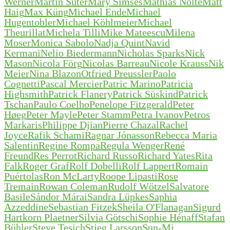
Werner
Martin Suter
Mary Simses
Mathias Nolte
Matt
Haig
Max Küng
Michael Ende
Michael
Hugentobler
Michael Köhlmeier
Michael
Theurillat
Michela Tilli
Mike Mateescu
Milena
Moser
Monica Sabolo
Nadja Quint
Navid
Kermani
Nelio Biedermann
Nicholas Sparks
Nick
Mason
Nicola Förg
Nicolas Barreau
Nicole Krauss
Nik
Meier
Nina Blazon
Otfried Preussler
Paolo
Cognetti
Pascal Mercier
Patric Marino
Patricia
Highsmith
Patrick Flanery
Patrick Süskind
Patrick
Tschan
Paulo Coelho
Penelope Fitzgerald
Peter
Høeg
Peter Mayle
Peter Stamm
Petra Ivanov
Petros
Markaris
Philippe Djian
Pierre Chazal
Rachel
Joyce
Rafik Schami
Ragnar Jónasson
Rebecca Maria
Salentin
Regine Rompa
Regula Wenger
René
Freund
Res Perrot
Richard Russo
Richard Yates
Rita
Falk
Roger Graf
Rolf Dobelli
Rolf Lappert
Romain
Puértolas
Ron McLarty
Roope Lipasti
Rose
Tremain
Rowan Coleman
Rudolf Wötzel
Salvatore
Basile
Sándor Márai
Sandra Lüpkes
Saphia
Azzeddine
Sebastian Fitzek
Sheila O'Flanagan
Sigurd
Hartkorn Plaetner
Silvia Götschi
Sophie Hénaff
Stafan
Bühler
Steve Tesich
Stieg Larsson
Sun-Mi