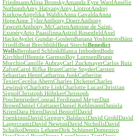
Friedmann
Alina Bronsky
Amanda Eyre Ward
Amélie
Nothomb
Amy Hatvany
Amy Liptrot
Andrej
Kurkow
Angelika Waldis
Anna Gavalda
Anna
Hope
Anne Tyler
Anthony Doerr
Anthony
Fawcett
Anthony McCarten
Antoine de Saint-
Exupéry
Arto Paasilinna
Astrid Rosenfeld
Axel
Hacke
Ayelet Gundar-Goshen
Banana Yoshimoto
Bänz
Friedli
Beat Brechbühl
Beat Sterchi
Benedict
Wells
Bernhard Schlink
Blanca Imboden
Bodo
Kirchhoff
Bonnie Garmus
Boy Lornsen
Bruno
Morchio
Camille Aubray
Carl Zuckmayer
Carlos Ruiz
Zafon
Carol Rifka Brunt
Carrie Snyder
Carsten
Sebastian Henn
Catharina Junk
Catherine
Texier
Cecelia Ahern
Charles Dickens
Charles
Lewinsky
Charlotte Link
Charlotte Lucas
Christian
Signol
Christoph Höhtker
Christoph
Poschenrieder
Conrad Ferdinand Meyer
Dan
Brown
Daniel Glattauer
Daniel Kehlmann
Daniela
Krien
Dara Horn
David Benioff
David
Foenkinos
David Gregory Baldacci
David Grohl
David
Lagercrantz
David Newton
David Nicholls
David
Schalko
Dennis Lehane
Dirk Schümer
Domenico
Dara
Donal Ryan
Donna Leon
Donna Tartt
Doris