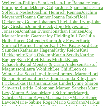
Weiler
Jan-Philipp Sendker
Jean-Luc Bannalec
Jean-
Philippe Blondel
Jenny Colgan
Jens Sparschuh
Jessica
Soffer
Jo Nesbø
Joachim Heinrich Rennau
Joachim
Meyerhoff
Joanna Cannon
Joanna Rakoff
Joël
Dicker
Joey Goebel
Johannes Thiele
John Irving
John
Ray Grisham
John Strelecky
Jojo Moyes
Jonas
Jonasson
Jonathan Evison
Jonathan Franzen
Jörg
Maurer
Jostein Gaarder
Joy Fielding
Juli Zeh
Julia
Holbe
Kacen Callender
Karen Joy Fowler
Karin
Smirnoff
Karine Lambert
Karl Ove Knausgard
Kate
Saunders
Katharina Hagena
Kathy Reichs
Kati
Hiekkapelto
Katja Oskamp
Katrin Seddig
Katrine
Engberg
Ken Follett
Klaus Modick
Klaus
Schädelin
Knud Meister & Carlo Andersen
Kristof
Magnusson
Laura Wohlich
Lee Child
Leon de
Winter
Lisa Scott
Lloyd Jones
Lorenzo Marone
Lori
Nelson Spielman
Lori Ostlund
Lucinda Riley
Lucy
Fricke
Lukas Hartmann
Lukas Linder
Lynne Sharon
Schwartz
Lætitia Colombani
Mamen Sanchez
Marc
Levy
Marco Balzano
Margit Schreiner
Margrit
Schriber
Marian Keyes
Mariana Leky
Marie-Renée
Lavoie
Marie-Sabine Roger
Mario Giordano
Markus