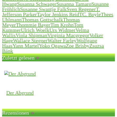
Hwang
Susanna Schwager
Susanna Tamaro
Susanne
Fröhlich
Susanne Swantje Falk
Sven Regener
T.
Jefferson Parker
Taylor Jenkins Reid
TC. Boyle
Thees
Uhlmann
Thomas Gottschalk
Thomas
Meyer
Thommie Bayer
Tim Krohn
Tom
Kummer
Ulrich Woelk
Urs Widmer
Velma
Wallis
Viola Shipman
Virginia Macgregor
Volker
Hage
Wallace Stegner
Walter Farley
Wolfgang
Haas
Yann Martel
Yoko Ogawa
Zoe Brisby
Zsuzsa
Bánk
»
Zuletzt gelesen
Der Abgrund
»
Rezensionen