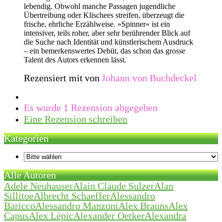
lebendig. Obwohl manche Passagen jugendliche
Übertreibung oder Klischees streifen, überzeugt die
frische, ehrliche Erzählweise. »Spinner« ist ein
intensiver, teils roher, aber sehr berührender Blick auf
die Suche nach Identität und künstlerischem Ausdruck
– ein bemerkenswertes Debüt, das schon das grosse
Talent des Autors erkennen lässt.
Rezensiert mit
von
Johann von Buchdeckel
Es wurde 1 Rezension abgegeben
Eine Rezension schreiben
Kategorien
Alle Autoren
Adele Neuhauser
Alain Claude Sulzer
Alan
Sillitoe
Albrecht Schaeffer
Alessandro
Baricco
Alessandro Manzoni
Alex Brauns
Alex
Capus
Alex Lépic
Alexander Oetker
Alexandra