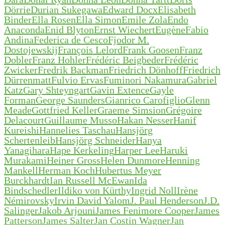
Dörrie
Durian Sukegawa
Edward Docx
Elisabeth
Binder
Ella Rosen
Ella Simon
Emile Zola
Endo
Anaconda
Enid Blyton
Ernst Wiechert
Eugène
Fabio
Andina
Federica de Cesco
Fjodor M.
Dostojewskij
François Lelord
Frank Goosen
Franz
Dobler
Franz Hohler
Frédéric Beigbeder
Frédéric
Zwicker
Fredrik Backman
Friedrich Dönhoff
Friedrich
Dürrenmatt
Fulvio Ervas
Fuminori Nakamura
Gabriel
Katz
Gary Shteyngart
Gavin Extence
Gayle
Forman
George Saunders
Gianrico Carofiglio
Glenn
Meade
Gottfried Keller
Graeme Simsion
Grégoire
Delacourt
Guillaume Musso
Hakan Nesser
Hanif
Kureishi
Hannelies Taschau
Hansjörg
Schertenleib
Hansjörg Schneider
Hanya
Yanagihara
Hape Kerkeling
Harper Lee
Haruki
Murakami
Heiner Gross
Helen Dunmore
Henning
Mankell
Herman Koch
Hubertus Meyer
Burckhardt
Ian Russell McEwan
Ida
Bindschedler
Ildiko von Kürthy
Ingrid Noll
Irène
Némirovsky
Irvin David Yalom
J. Paul Henderson
J.D.
Salinger
Jakob Arjouni
James Fenimore Cooper
James
Patterson
James Salter
Jan Costin Wagner
Jan