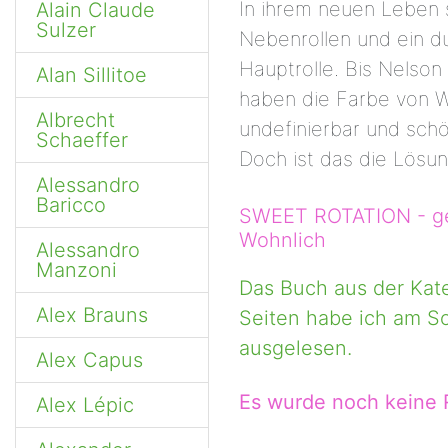
In ihrem neuen Leben 
Alain Claude
Sulzer
Nebenrollen und ein d
Hauptrolle. Bis Nelson 
Alan Sillitoe
haben die Farbe von W
Albrecht
undefinierbar und schön
Schaeffer
Doch ist das die Lösun
Alessandro
Baricco
SWEET ROTATION - ge
Wohnlich
Alessandro
Manzoni
Das Buch aus der Kat
Alex Brauns
Seiten habe ich am So
ausgelesen.
Alex Capus
Es wurde noch keine
Alex Lépic