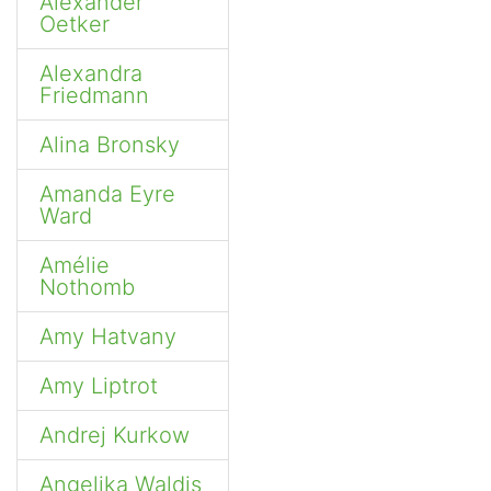
Alexander
Oetker
Alexandra
Friedmann
Alina Bronsky
Amanda Eyre
Ward
Amélie
Nothomb
Amy Hatvany
Amy Liptrot
Andrej Kurkow
Angelika Waldis