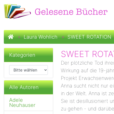
Startseite
»
Laura Wohlich
»
SWEET ROTATION
SWEET ROTA
Kategorien
Der plötzliche Tod ihre
Wirkung auf die 19-jäh
Projekt Erwachsenwerd
Anna sucht nicht nur e
Alle Autoren
in der Welt. Anna ist z
Adele
Sie ist desillusioniert 
Neuhauser
zu gehen - und darüber