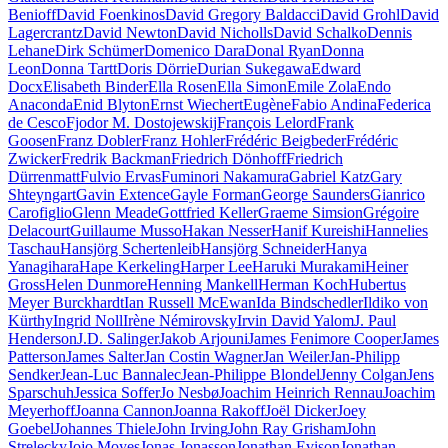
Benioff
David Foenkinos
David Gregory Baldacci
David Grohl
David
Lagercrantz
David Newton
David Nicholls
David Schalko
Dennis
Lehane
Dirk Schümer
Domenico Dara
Donal Ryan
Donna
Leon
Donna Tartt
Doris Dörrie
Durian Sukegawa
Edward
Docx
Elisabeth Binder
Ella Rosen
Ella Simon
Emile Zola
Endo
Anaconda
Enid Blyton
Ernst Wiechert
Eugène
Fabio Andina
Federica
de Cesco
Fjodor M. Dostojewskij
François Lelord
Frank
Goosen
Franz Dobler
Franz Hohler
Frédéric Beigbeder
Frédéric
Zwicker
Fredrik Backman
Friedrich Dönhoff
Friedrich
Dürrenmatt
Fulvio Ervas
Fuminori Nakamura
Gabriel Katz
Gary
Shteyngart
Gavin Extence
Gayle Forman
George Saunders
Gianrico
Carofiglio
Glenn Meade
Gottfried Keller
Graeme Simsion
Grégoire
Delacourt
Guillaume Musso
Hakan Nesser
Hanif Kureishi
Hannelies
Taschau
Hansjörg Schertenleib
Hansjörg Schneider
Hanya
Yanagihara
Hape Kerkeling
Harper Lee
Haruki Murakami
Heiner
Gross
Helen Dunmore
Henning Mankell
Herman Koch
Hubertus
Meyer Burckhardt
Ian Russell McEwan
Ida Bindschedler
Ildiko von
Kürthy
Ingrid Noll
Irène Némirovsky
Irvin David Yalom
J. Paul
Henderson
J.D. Salinger
Jakob Arjouni
James Fenimore Cooper
James
Patterson
James Salter
Jan Costin Wagner
Jan Weiler
Jan-Philipp
Sendker
Jean-Luc Bannalec
Jean-Philippe Blondel
Jenny Colgan
Jens
Sparschuh
Jessica Soffer
Jo Nesbø
Joachim Heinrich Rennau
Joachim
Meyerhoff
Joanna Cannon
Joanna Rakoff
Joël Dicker
Joey
Goebel
Johannes Thiele
John Irving
John Ray Grisham
John
Strelecky
Jojo Moyes
Jonas Jonasson
Jonathan Evison
Jonathan