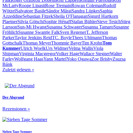
Falk
Roger Graf
Rolf Dobelli
Rolf Lappert
Romain Puértolas
Ron
McLarty
Roope Lipasti
Rose Tremain
Rowan Coleman
Rudolf
Wötzel
Salvatore Basile
Sándor Márai
Sandra Lüpkes
Saphia
Azzeddine
Sebastian Fitzek
Sheila O'Flanagan
Sigurd Hartkorn
Plaetner
Silvia Götschi
Sophie Hénaff
Stafan Bühler
Steve Tesich
Stieg
Larsson
Sun-Mi Hwang
Susanna Schwager
Susanna Tamaro
Susanne
Fröhlich
Susanne Swantje Falk
Sven Regener
T. Jefferson
Parker
Taylor Jenkins Reid
TC. Boyle
Thees Uhlmann
Thomas
Gottschalk
Thomas Meyer
Thommie Bayer
Tim Krohn
Tom
Kummer
Ulrich Woelk
Urs Widmer
Velma Wallis
Viola
Shipman
Virginia Macgregor
Volker Hage
Wallace Stegner
Walter
Farley
Wolfgang Haas
Yann Martel
Yoko Ogawa
Zoe Brisby
Zsuzsa
Bánk
Zuletzt gelesen
»
Der Abgrund
Rezensionen
»
Sieben Tage Sommer