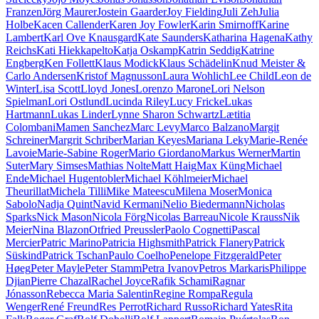
Franzen
Jörg Maurer
Jostein Gaarder
Joy Fielding
Juli Zeh
Julia
Holbe
Kacen Callender
Karen Joy Fowler
Karin Smirnoff
Karine
Lambert
Karl Ove Knausgard
Kate Saunders
Katharina Hagena
Kathy
Reichs
Kati Hiekkapelto
Katja Oskamp
Katrin Seddig
Katrine
Engberg
Ken Follett
Klaus Modick
Klaus Schädelin
Knud Meister &
Carlo Andersen
Kristof Magnusson
Laura Wohlich
Lee Child
Leon de
Winter
Lisa Scott
Lloyd Jones
Lorenzo Marone
Lori Nelson
Spielman
Lori Ostlund
Lucinda Riley
Lucy Fricke
Lukas
Hartmann
Lukas Linder
Lynne Sharon Schwartz
Lætitia
Colombani
Mamen Sanchez
Marc Levy
Marco Balzano
Margit
Schreiner
Margrit Schriber
Marian Keyes
Mariana Leky
Marie-Renée
Lavoie
Marie-Sabine Roger
Mario Giordano
Markus Werner
Martin
Suter
Mary Simses
Mathias Nolte
Matt Haig
Max Küng
Michael
Ende
Michael Hugentobler
Michael Köhlmeier
Michael
Theurillat
Michela Tilli
Mike Mateescu
Milena Moser
Monica
Sabolo
Nadja Quint
Navid Kermani
Nelio Biedermann
Nicholas
Sparks
Nick Mason
Nicola Förg
Nicolas Barreau
Nicole Krauss
Nik
Meier
Nina Blazon
Otfried Preussler
Paolo Cognetti
Pascal
Mercier
Patric Marino
Patricia Highsmith
Patrick Flanery
Patrick
Süskind
Patrick Tschan
Paulo Coelho
Penelope Fitzgerald
Peter
Høeg
Peter Mayle
Peter Stamm
Petra Ivanov
Petros Markaris
Philippe
Djian
Pierre Chazal
Rachel Joyce
Rafik Schami
Ragnar
Jónasson
Rebecca Maria Salentin
Regine Rompa
Regula
Wenger
René Freund
Res Perrot
Richard Russo
Richard Yates
Rita