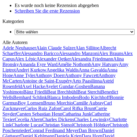
Es wurde noch keine Rezension abgegeben
Schreiben Sie die erste Rezension
Kategorien
Alle Autoren
Adele Neuhauser
Alain Claude Sulzer
Alan Sillitoe
Albrecht
Schaeffer
Alessandro Baricco
Alessandro Manzoni
Alex Brauns
Alex
Capus
Alex Lépic
Alexander Oetker
Alexandra Friedmann
Alina
Bronsky
Amanda Eyre Ward
Amélie Nothomb
Amy Hatvany
Amy
Liptrot
Andrej Kurkow
Angelika Waldis
Anna Gavalda
Anna
Hope
Anne Tyler
Anthony Doerr
Anthony Fawcett
Anthony
McCarten
Antoine de Saint-Exupéry
Arto Paasilinna
Astrid
Rosenfeld
Axel Hacke
Ayelet Gundar-Goshen
Banana
Yoshimoto
Bänz Friedli
Beat Brechbühl
Beat Sterchi
Benedict
Wells
Bernhard Schlink
Blanca Imboden
Bodo Kirchhoff
Bonnie
Garmus
Boy Lornsen
Bruno Morchio
Camille Aubray
Carl
Zuckmayer
Carlos Ruiz Zafon
Carol Rifka Brunt
Carrie
Snyder
Carsten Sebastian Henn
Catharina Junk
Catherine
Texier
Cecelia Ahern
Charles Dickens
Charles Lewinsky
Charlotte
Link
Charlotte Lucas
Christian Signol
Christoph Höhtker
Christoph
Poschenrieder
Conrad Ferdinand Meyer
Dan Brown
Daniel
Glattauer
Daniel Kehlmann
Daniela Krien
Dara Horn
David