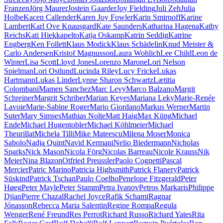
Franzen
Jörg Maurer
Jostein Gaarder
Joy Fielding
Juli Zeh
Julia
Holbe
Kacen Callender
Karen Joy Fowler
Karin Smirnoff
Karine
Lambert
Karl Ove Knausgard
Kate Saunders
Katharina Hagena
Kathy
Reichs
Kati Hiekkapelto
Katja Oskamp
Katrin Seddig
Katrine
Engberg
Ken Follett
Klaus Modick
Klaus Schädelin
Knud Meister &
Carlo Andersen
Kristof Magnusson
Laura Wohlich
Lee Child
Leon de
Winter
Lisa Scott
Lloyd Jones
Lorenzo Marone
Lori Nelson
Spielman
Lori Ostlund
Lucinda Riley
Lucy Fricke
Lukas
Hartmann
Lukas Linder
Lynne Sharon Schwartz
Lætitia
Colombani
Mamen Sanchez
Marc Levy
Marco Balzano
Margit
Schreiner
Margrit Schriber
Marian Keyes
Mariana Leky
Marie-Renée
Lavoie
Marie-Sabine Roger
Mario Giordano
Markus Werner
Martin
Suter
Mary Simses
Mathias Nolte
Matt Haig
Max Küng
Michael
Ende
Michael Hugentobler
Michael Köhlmeier
Michael
Theurillat
Michela Tilli
Mike Mateescu
Milena Moser
Monica
Sabolo
Nadja Quint
Navid Kermani
Nelio Biedermann
Nicholas
Sparks
Nick Mason
Nicola Förg
Nicolas Barreau
Nicole Krauss
Nik
Meier
Nina Blazon
Otfried Preussler
Paolo Cognetti
Pascal
Mercier
Patric Marino
Patricia Highsmith
Patrick Flanery
Patrick
Süskind
Patrick Tschan
Paulo Coelho
Penelope Fitzgerald
Peter
Høeg
Peter Mayle
Peter Stamm
Petra Ivanov
Petros Markaris
Philippe
Djian
Pierre Chazal
Rachel Joyce
Rafik Schami
Ragnar
Jónasson
Rebecca Maria Salentin
Regine Rompa
Regula
Wenger
René Freund
Res Perrot
Richard Russo
Richard Yates
Rita