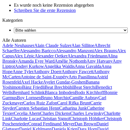
Es wurde noch keine Rezension abgegeben
Schreiben Sie die erste Rezension
Kategorien
Alle Autoren
Adele Neuhauser
Alain Claude Sulzer
Alan Sillitoe
Albrecht
Schaeffer
Alessandro Baricco
Alessandro Manzoni
Alex Brauns
Alex
Capus
Alex Lépic
Alexander Oetker
Alexandra Friedmann
Alina
Bronsky
Amanda Eyre Ward
Amélie Nothomb
Amy Hatvany
Amy
Liptrot
Andrej Kurkow
Angelika Waldis
Anna Gavalda
Anna
Hope
Anne Tyler
Anthony Doerr
Anthony Fawcett
Anthony
McCarten
Antoine de Saint-Exupéry
Arto Paasilinna
Astrid
Rosenfeld
Axel Hacke
Ayelet Gundar-Goshen
Banana
Yoshimoto
Bänz Friedli
Beat Brechbühl
Beat Sterchi
Benedict
Wells
Bernhard Schlink
Blanca Imboden
Bodo Kirchhoff
Bonnie
Garmus
Boy Lornsen
Bruno Morchio
Camille Aubray
Carl
Zuckmayer
Carlos Ruiz Zafon
Carol Rifka Brunt
Carrie
Snyder
Carsten Sebastian Henn
Catharina Junk
Catherine
Texier
Cecelia Ahern
Charles Dickens
Charles Lewinsky
Charlotte
Link
Charlotte Lucas
Christian Signol
Christoph Höhtker
Christoph
Poschenrieder
Conrad Ferdinand Meyer
Dan Brown
Daniel
Glattauer
Daniel Kehlmann
Daniela Krien
Dara Horn
David