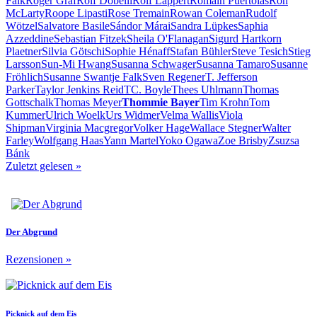
Falk
Roger Graf
Rolf Dobelli
Rolf Lappert
Romain Puértolas
Ron
McLarty
Roope Lipasti
Rose Tremain
Rowan Coleman
Rudolf
Wötzel
Salvatore Basile
Sándor Márai
Sandra Lüpkes
Saphia
Azzeddine
Sebastian Fitzek
Sheila O'Flanagan
Sigurd Hartkorn
Plaetner
Silvia Götschi
Sophie Hénaff
Stafan Bühler
Steve Tesich
Stieg
Larsson
Sun-Mi Hwang
Susanna Schwager
Susanna Tamaro
Susanne
Fröhlich
Susanne Swantje Falk
Sven Regener
T. Jefferson
Parker
Taylor Jenkins Reid
TC. Boyle
Thees Uhlmann
Thomas
Gottschalk
Thomas Meyer
Thommie Bayer
Tim Krohn
Tom
Kummer
Ulrich Woelk
Urs Widmer
Velma Wallis
Viola
Shipman
Virginia Macgregor
Volker Hage
Wallace Stegner
Walter
Farley
Wolfgang Haas
Yann Martel
Yoko Ogawa
Zoe Brisby
Zsuzsa
Bánk
Zuletzt gelesen
»
Der Abgrund
Rezensionen
»
Picknick auf dem Eis