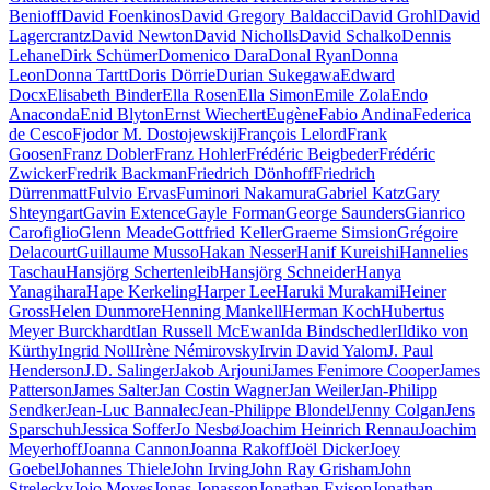
Benioff
David Foenkinos
David Gregory Baldacci
David Grohl
David
Lagercrantz
David Newton
David Nicholls
David Schalko
Dennis
Lehane
Dirk Schümer
Domenico Dara
Donal Ryan
Donna
Leon
Donna Tartt
Doris Dörrie
Durian Sukegawa
Edward
Docx
Elisabeth Binder
Ella Rosen
Ella Simon
Emile Zola
Endo
Anaconda
Enid Blyton
Ernst Wiechert
Eugène
Fabio Andina
Federica
de Cesco
Fjodor M. Dostojewskij
François Lelord
Frank
Goosen
Franz Dobler
Franz Hohler
Frédéric Beigbeder
Frédéric
Zwicker
Fredrik Backman
Friedrich Dönhoff
Friedrich
Dürrenmatt
Fulvio Ervas
Fuminori Nakamura
Gabriel Katz
Gary
Shteyngart
Gavin Extence
Gayle Forman
George Saunders
Gianrico
Carofiglio
Glenn Meade
Gottfried Keller
Graeme Simsion
Grégoire
Delacourt
Guillaume Musso
Hakan Nesser
Hanif Kureishi
Hannelies
Taschau
Hansjörg Schertenleib
Hansjörg Schneider
Hanya
Yanagihara
Hape Kerkeling
Harper Lee
Haruki Murakami
Heiner
Gross
Helen Dunmore
Henning Mankell
Herman Koch
Hubertus
Meyer Burckhardt
Ian Russell McEwan
Ida Bindschedler
Ildiko von
Kürthy
Ingrid Noll
Irène Némirovsky
Irvin David Yalom
J. Paul
Henderson
J.D. Salinger
Jakob Arjouni
James Fenimore Cooper
James
Patterson
James Salter
Jan Costin Wagner
Jan Weiler
Jan-Philipp
Sendker
Jean-Luc Bannalec
Jean-Philippe Blondel
Jenny Colgan
Jens
Sparschuh
Jessica Soffer
Jo Nesbø
Joachim Heinrich Rennau
Joachim
Meyerhoff
Joanna Cannon
Joanna Rakoff
Joël Dicker
Joey
Goebel
Johannes Thiele
John Irving
John Ray Grisham
John
Strelecky
Jojo Moyes
Jonas Jonasson
Jonathan Evison
Jonathan