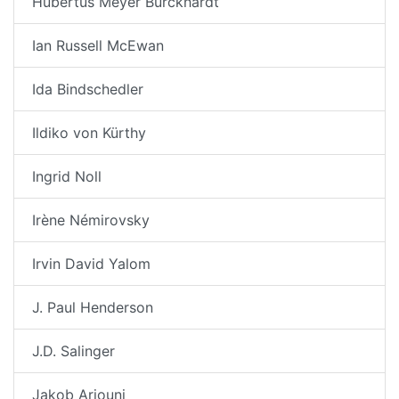
Hubertus Meyer Burckhardt
Ian Russell McEwan
Ida Bindschedler
Ildiko von Kürthy
Ingrid Noll
Irène Némirovsky
Irvin David Yalom
J. Paul Henderson
J.D. Salinger
Jakob Arjouni