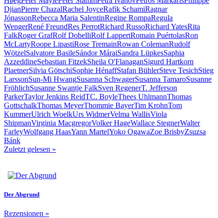
Høeg
Peter Mayle
Peter Stamm
Petra Ivanov
Petros Markaris
Philippe
Djian
Pierre Chazal
Rachel Joyce
Rafik Schami
Ragnar
Jónasson
Rebecca Maria Salentin
Regine Rompa
Regula
Wenger
René Freund
Res Perrot
Richard Russo
Richard Yates
Rita
Falk
Roger Graf
Rolf Dobelli
Rolf Lappert
Romain Puértolas
Ron
McLarty
Roope Lipasti
Rose Tremain
Rowan Coleman
Rudolf
Wötzel
Salvatore Basile
Sándor Márai
Sandra Lüpkes
Saphia
Azzeddine
Sebastian Fitzek
Sheila O'Flanagan
Sigurd Hartkorn
Plaetner
Silvia Götschi
Sophie Hénaff
Stafan Bühler
Steve Tesich
Stieg
Larsson
Sun-Mi Hwang
Susanna Schwager
Susanna Tamaro
Susanne
Fröhlich
Susanne Swantje Falk
Sven Regener
T. Jefferson
Parker
Taylor Jenkins Reid
TC. Boyle
Thees Uhlmann
Thomas
Gottschalk
Thomas Meyer
Thommie Bayer
Tim Krohn
Tom
Kummer
Ulrich Woelk
Urs Widmer
Velma Wallis
Viola
Shipman
Virginia Macgregor
Volker Hage
Wallace Stegner
Walter
Farley
Wolfgang Haas
Yann Martel
Yoko Ogawa
Zoe Brisby
Zsuzsa
Bánk
Zuletzt gelesen
»
Der Abgrund
Rezensionen
»