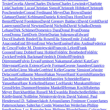
Texier
Cecelia Ahern
Charles Dickens
Charles Lewinsky
Charlotte
Link
Charlotte Lucas
Christian Signol
Christoph Höhtker
Christoph
Poschenrieder
Conrad Ferdinand Meyer
Dan Brown
Daniel
Glattauer
Daniel Kehlmann
Daniela Krien
Dara Horn
David
Benioff
David Foenkinos
David Gregory Baldacci
David Grohl
David
Lagercrantz
David Newton
David Nicholls
David Schalko
Dennis
Lehane
Dirk Schümer
Domenico Dara
Donal Ryan
Donna
Leon
Donna Tartt
Doris Dörrie
Durian Sukegawa
Edward
Docx
Elisabeth Binder
Ella Rosen
Ella Simon
Emile Zola
Endo
Anaconda
Enid Blyton
Ernst Wiechert
Eugène
Fabio Andina
Federica
de Cesco
Fjodor M. Dostojewskij
François Lelord
Frank
Goosen
Franz Dobler
Franz Hohler
Frédéric Beigbeder
Frédéric
Zwicker
Fredrik Backman
Friedrich Dönhoff
Friedrich
Dürrenmatt
Fulvio Ervas
Fuminori Nakamura
Gabriel Katz
Gary
Shteyngart
Gavin Extence
Gayle Forman
George Saunders
Gianrico
Carofiglio
Glenn Meade
Gottfried Keller
Graeme Simsion
Grégoire
Delacourt
Guillaume Musso
Hakan Nesser
Hanif Kureishi
Hannelies
Taschau
Hansjörg Schertenleib
Hansjörg Schneider
Hanya
Yanagihara
Hape Kerkeling
Harper Lee
Haruki Murakami
Heiner
Gross
Helen Dunmore
Henning Mankell
Herman Koch
Hubertus
Meyer Burckhardt
Ian Russell McEwan
Ida Bindschedler
Ildiko von
Kürthy
Ingrid Noll
Irène Némirovsky
Irvin David Yalom
J. Paul
Henderson
J.D. Salinger
Jakob Arjouni
James Fenimore Cooper
James
Patterson
James Salter
Jan Costin Wagner
Jan Weiler
Jan-Philipp
Sendker
Jean-Luc Bannalec
Jean-Philippe Blondel
Jenny Colgan
Jens