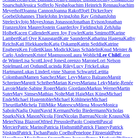
Sparschuh
Jessica Soffer
Jo Nesbø
Joachim Heinrich Rennau
Joachim
Meyerhoff
Joanna Cannon
Joanna Rakoff
Joël Dicker
Joey
Goebel
Johannes Thiele
John Irving
John Ray Grisham
John
Strelecky
Jojo Moyes
Jonas Jonasson
Jonathan Evison
Jonathan
Franzen
Jörg Maurer
Jostein Gaarder
Joy Fielding
Juli Zeh
Julia
Holbe
Kacen Callender
Karen Joy Fowler
Karin Smirnoff
Karine
Lambert
Karl Ove Knausgard
Kate Saunders
Katharina Hagena
Kathy
Reichs
Kati Hiekkapelto
Katja Oskamp
Katrin Seddig
Katrine
Engberg
Ken Follett
Klaus Modick
Klaus Schädelin
Knud Meister &
Carlo Andersen
Kristof Magnusson
Laura Wohlich
Lee Child
Leon
de Winter
Lisa Scott
Lloyd Jones
Lorenzo Marone
Lori Nelson
Spielman
Lori Ostlund
Lucinda Riley
Lucy Fricke
Lukas
Hartmann
Lukas Linder
Lynne Sharon Schwartz
Lætitia
Colombani
Mamen Sanchez
Marc Levy
Marco Balzano
Margit
Schreiner
Margrit Schriber
Marian Keyes
Mariana Leky
Marie-Renée
Lavoie
Marie-Sabine Roger
Mario Giordano
Markus Werner
Martin
Suter
Mary Simses
Mathias Nolte
Matt Haig
Max Küng
Michael
Ende
Michael Hugentobler
Michael Köhlmeier
Michael
Theurillat
Michela Tilli
Mike Mateescu
Milena Moser
Monica
Sabolo
Nadja Quint
Navid Kermani
Nelio Biedermann
Nicholas
Sparks
Nick Mason
Nicola Förg
Nicolas Barreau
Nicole Krauss
Nik
Meier
Nina Blazon
Otfried Preussler
Paolo Cognetti
Pascal
Mercier
Patric Marino
Patricia Highsmith
Patrick Flanery
Patrick
Süskind
Patrick Tschan
Paulo Coelho
Penelope Fitzgerald
Peter