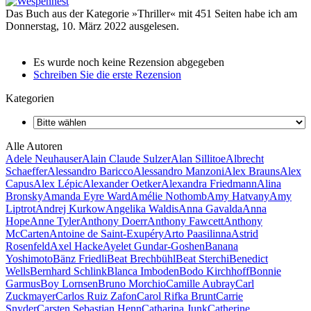
Das Buch aus der Kategorie »Thriller« mit 451 Seiten habe ich am
Donnerstag, 10. März 2022 ausgelesen.
Es wurde noch keine Rezension abgegeben
Schreiben Sie die erste Rezension
Kategorien
Alle Autoren
Adele Neuhauser
Alain Claude Sulzer
Alan Sillitoe
Albrecht
Schaeffer
Alessandro Baricco
Alessandro Manzoni
Alex Brauns
Alex
Capus
Alex Lépic
Alexander Oetker
Alexandra Friedmann
Alina
Bronsky
Amanda Eyre Ward
Amélie Nothomb
Amy Hatvany
Amy
Liptrot
Andrej Kurkow
Angelika Waldis
Anna Gavalda
Anna
Hope
Anne Tyler
Anthony Doerr
Anthony Fawcett
Anthony
McCarten
Antoine de Saint-Exupéry
Arto Paasilinna
Astrid
Rosenfeld
Axel Hacke
Ayelet Gundar-Goshen
Banana
Yoshimoto
Bänz Friedli
Beat Brechbühl
Beat Sterchi
Benedict
Wells
Bernhard Schlink
Blanca Imboden
Bodo Kirchhoff
Bonnie
Garmus
Boy Lornsen
Bruno Morchio
Camille Aubray
Carl
Zuckmayer
Carlos Ruiz Zafon
Carol Rifka Brunt
Carrie
Snyder
Carsten Sebastian Henn
Catharina Junk
Catherine