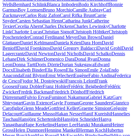
Wells
Bernhard Schlink
Blanca Imboden
Bodo Kirchhoff
Bonnie
Garmus
Boy Lornsen
Bruno Morchio
Camille Aubray
Carl
Zuckmayer
Carlos Ruiz Zafon
Carol Rifka Brunt
Carrie
Snyder
Carsten Sebastian Henn
Catharina Junk
Catherine
Texier
Cecelia Ahern
Charles Dickens
Charles Lewinsky
Charlotte
Link
Charlotte Lucas
Christian Signol
Christoph Höhtker
Christoph
Poschenrieder
Conrad Ferdinand Meyer
Dan Brown
Daniel
Glattauer
Daniel Kehlmann
Daniela Krien
Dara Horn
David
Benioff
David Foenkinos
David Gregory Baldacci
David Grohl
David
Lagercrantz
David Newton
David Nicholls
David Schalko
Dennis
Lehane
Dirk Schümer
Domenico Dara
Donal Ryan
Donna
Leon
Donna Tartt
Doris Dörrie
Durian Sukegawa
Edward
Docx
Elisabeth Binder
Ella Rosen
Ella Simon
Emile Zola
Endo
Anaconda
Enid Blyton
Ernst Wiechert
Eugène
Fabio Andina
Federica
de Cesco
Fjodor M. Dostojewskij
François Lelord
Frank
Goosen
Franz Dobler
Franz Hohler
Frédéric Beigbeder
Frédéric
Zwicker
Fredrik Backman
Friedrich Dönhoff
Friedrich
Dürrenmatt
Fulvio Ervas
Fuminori Nakamura
Gabriel Katz
Gary
Shteyngart
Gavin Extence
Gayle Forman
George Saunders
Gianrico
Carofiglio
Glenn Meade
Gottfried Keller
Graeme Simsion
Grégoire
Delacourt
Guillaume Musso
Hakan Nesser
Hanif Kureishi
Hannelies
Taschau
Hansjörg Schertenleib
Hansjörg Schneider
Hanya
Yanagihara
Hape Kerkeling
Harper Lee
Haruki Murakami
Heiner
Gross
Helen Dunmore
Henning Mankell
Herman Koch
Hubertus
Meyer Burckhardt
Ian Russell McEwan
Ida Bindschedler
Ildiko von