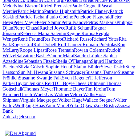
Sparks
Nick Mason
Nicola Förg
Nicolas Barreau
Nicole Krauss
Nik
Meier
Nina Blazon
Otfried Preussler
Paolo Cognetti
Pascal
Mercier
Patric Marino
Patricia Highsmith
Patrick Flanery
Patrick
Süskind
Patrick Tschan
Paulo Coelho
Penelope Fitzgerald
Peter
Høeg
Peter Mayle
Peter Stamm
Petra Ivanov
Petros Markaris
Philippe
Djian
Pierre Chazal
Rachel Joyce
Rafik Schami
Ragnar
Jónasson
Rebecca Maria Salentin
Regine Rompa
Regula
Wenger
René Freund
Res Perrot
Richard Russo
Richard Yates
Rita
Falk
Roger Graf
Rolf Dobelli
Rolf Lappert
Romain Puértolas
Ron
McLarty
Roope Lipasti
Rose Tremain
Rowan Coleman
Rudolf
Wötzel
Salvatore Basile
Sándor Márai
Sandra Lüpkes
Saphia
Azzeddine
Sebastian Fitzek
Sheila O'Flanagan
Sigurd Hartkorn
Plaetner
Silvia Götschi
Sophie Hénaff
Stafan Bühler
Steve Tesich
Stieg
Larsson
Sun-Mi Hwang
Susanna Schwager
Susanna Tamaro
Susanne
Fröhlich
Susanne Swantje Falk
Sven Regener
T. Jefferson
Parker
Taylor Jenkins Reid
TC. Boyle
Thees Uhlmann
Thomas
Gottschalk
Thomas Meyer
Thommie Bayer
Tim Krohn
Tom
Kummer
Ulrich Woelk
Urs Widmer
Velma Wallis
Viola
Shipman
Virginia Macgregor
Volker Hage
Wallace Stegner
Walter
Farley
Wolfgang Haas
Yann Martel
Yoko Ogawa
Zoe Brisby
Zsuzsa
Bánk
Zuletzt gelesen
»