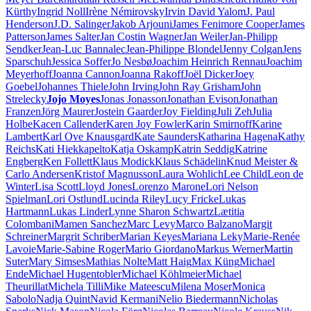
Kürthy
Ingrid Noll
Irène Némirovsky
Irvin David Yalom
J. Paul
Henderson
J.D. Salinger
Jakob Arjouni
James Fenimore Cooper
James
Patterson
James Salter
Jan Costin Wagner
Jan Weiler
Jan-Philipp
Sendker
Jean-Luc Bannalec
Jean-Philippe Blondel
Jenny Colgan
Jens
Sparschuh
Jessica Soffer
Jo Nesbø
Joachim Heinrich Rennau
Joachim
Meyerhoff
Joanna Cannon
Joanna Rakoff
Joël Dicker
Joey
Goebel
Johannes Thiele
John Irving
John Ray Grisham
John
Strelecky
Jojo Moyes
Jonas Jonasson
Jonathan Evison
Jonathan
Franzen
Jörg Maurer
Jostein Gaarder
Joy Fielding
Juli Zeh
Julia
Holbe
Kacen Callender
Karen Joy Fowler
Karin Smirnoff
Karine
Lambert
Karl Ove Knausgard
Kate Saunders
Katharina Hagena
Kathy
Reichs
Kati Hiekkapelto
Katja Oskamp
Katrin Seddig
Katrine
Engberg
Ken Follett
Klaus Modick
Klaus Schädelin
Knud Meister &
Carlo Andersen
Kristof Magnusson
Laura Wohlich
Lee Child
Leon de
Winter
Lisa Scott
Lloyd Jones
Lorenzo Marone
Lori Nelson
Spielman
Lori Ostlund
Lucinda Riley
Lucy Fricke
Lukas
Hartmann
Lukas Linder
Lynne Sharon Schwartz
Lætitia
Colombani
Mamen Sanchez
Marc Levy
Marco Balzano
Margit
Schreiner
Margrit Schriber
Marian Keyes
Mariana Leky
Marie-Renée
Lavoie
Marie-Sabine Roger
Mario Giordano
Markus Werner
Martin
Suter
Mary Simses
Mathias Nolte
Matt Haig
Max Küng
Michael
Ende
Michael Hugentobler
Michael Köhlmeier
Michael
Theurillat
Michela Tilli
Mike Mateescu
Milena Moser
Monica
Sabolo
Nadja Quint
Navid Kermani
Nelio Biedermann
Nicholas