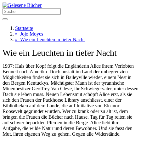
Startseite
»
Jojo Moyes
»
Wie ein Leuchten in tiefer Nacht
Wie ein Leuchten in tiefer Nacht
1937: Hals über Kopf folgt die Engländerin Alice ihrem Verlobten
Bennett nach Amerika. Doch anstatt im Land der unbegrenzten
Möglichkeiten findet sie sich in Baileyville wieder, einem Nest in
den Bergen Kentuckys. Mächtigster Mann ist der tyrannische
Minenbesitzer Geoffrey Van Cleve, ihr Schwiegervater, unter dessen
Dach sie leben muss. Neuen Lebensmut schöpft Alice erst, als sie
sich den Frauen der Packhorse Library anschliesst, einer der
Bibliotheken auf dem Lande, die auf Initiative von Eleanor
Roosevelt gegründet wurden. Wer zu krank oder zu alt ist, dem
bringen die Frauen die Bücher nach Hause. Tag für Tag reiten sie
auf schwer bepackten Pferden in die Berge. Alice liebt ihre
Aufgabe, die wilde Natur und deren Bewohner. Und sie fasst den
Mut, ihren eigenen Weg zu gehen. Gegen alle Widerstände.