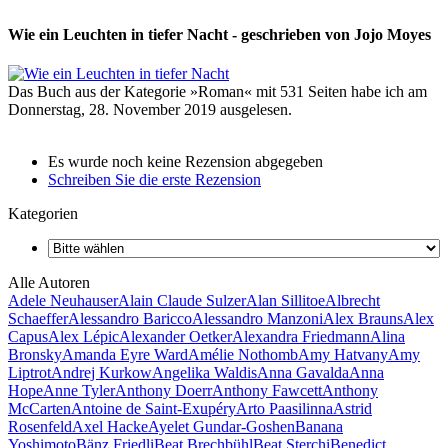
Wie ein Leuchten in tiefer Nacht - geschrieben von Jojo Moyes
Das Buch aus der Kategorie »Roman« mit 531 Seiten habe ich am
Donnerstag, 28. November 2019 ausgelesen.
Es wurde noch keine Rezension abgegeben
Schreiben Sie die erste Rezension
Kategorien
Alle Autoren
Adele Neuhauser
Alain Claude Sulzer
Alan Sillitoe
Albrecht
Schaeffer
Alessandro Baricco
Alessandro Manzoni
Alex Brauns
Alex
Capus
Alex Lépic
Alexander Oetker
Alexandra Friedmann
Alina
Bronsky
Amanda Eyre Ward
Amélie Nothomb
Amy Hatvany
Amy
Liptrot
Andrej Kurkow
Angelika Waldis
Anna Gavalda
Anna
Hope
Anne Tyler
Anthony Doerr
Anthony Fawcett
Anthony
McCarten
Antoine de Saint-Exupéry
Arto Paasilinna
Astrid
Rosenfeld
Axel Hacke
Ayelet Gundar-Goshen
Banana
Yoshimoto
Bänz Friedli
Beat Brechbühl
Beat Sterchi
Benedict